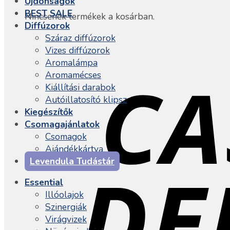
Újdonságok
BEST SALE
Nincsenek termékek a kosárban.
Diffúzorok
Száraz diffúzorok
Vizes diffúzorok
Aromalámpa
Aromamécses
Kiállítási darabok
Autóillatosító klipsz
Kiegészítők
Csomagajánlatok
Csomagok
Ajándékkártya
Levendula Tudástár
Essential
Illóolajok
Szinergiák
Virágvizek