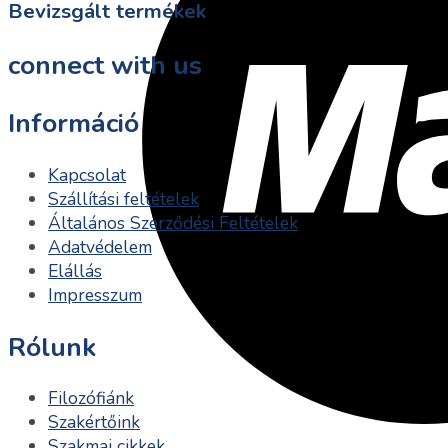
Bevizsgált termékek
connect with us
Információ
Kapcsolat
Szállítási feltételek
Általános Szerződési Feltételek
Adatvédelem
Elállás
Impresszum
Rólunk
Filozófiánk
Szakértőink
Szakmai cikkek