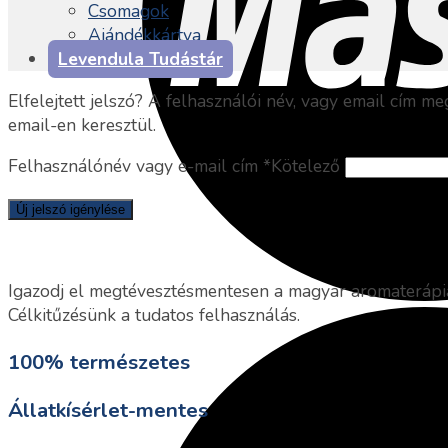
Csomagok
Ajándékkártya
Levendula Tudástár
Elfelejtett jelszó? A felhasználói név, vagy email cím m
email-en keresztül.
Felhasználónév vagy e-mail cím
*
Kötelező
Új jelszó igénylése
Igazodj el megtévesztésmentesen a magyar aromaterápi
Célkitűzésünk a tudatos felhasználás.
100% természetes
Állatkísérlet-mentes