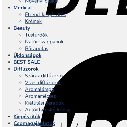
Növényi olajok
Medical
Étrend-kiegészítők
Krémek
Beauty
Tusfürdők
Natúr szappanok
Bőrápolás
Újdonságok
BEST SALE
Diffúzorok
Száraz diffúzorok
Vizes diffúzorok
Aromalámpa
Aromamécses
Kiállítási darabok
Autóillatosító klipsz
Kiegészítők
Csomagajánlatok