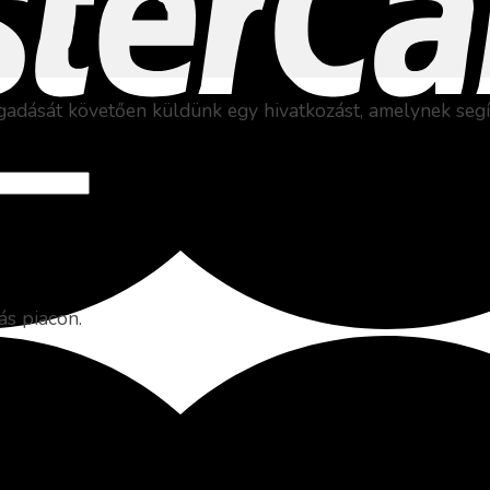
egadását követően küldünk egy hivatkozást, amelynek segít
ás piacon.