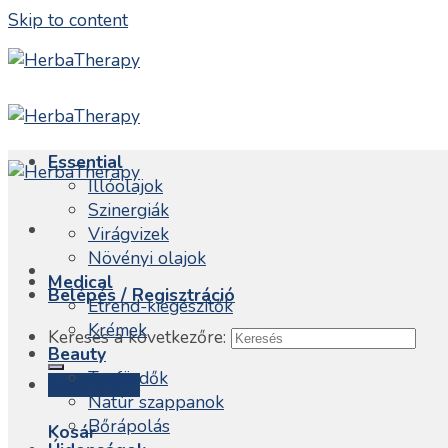
Skip to content
Essential
Illóolajok
Szinergiák
Virágvizek
Növényi olajok
Medical
Belépés / Regisztráció
Étrend-kiegészítők
Krémek
Keresés a következőre:
Beauty
Tusfürdők
Kosár /
0
Ft
Natúr szappanok
Bőrápolás
Kosár