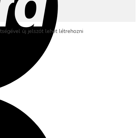
ségével új jelszót lehet létrehozni