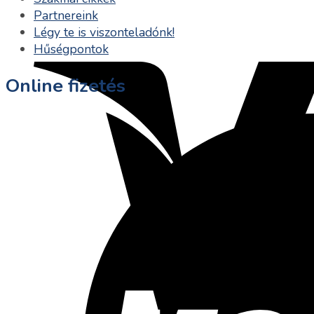
Partnereink
Légy te is viszonteladónk!
Hűségpontok
Online fizetés