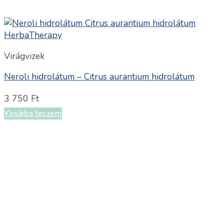
Virágvizek
Neroli hidrolátum – Citrus aurantium hidrolátum
3 750
Ft
Kosárba teszem