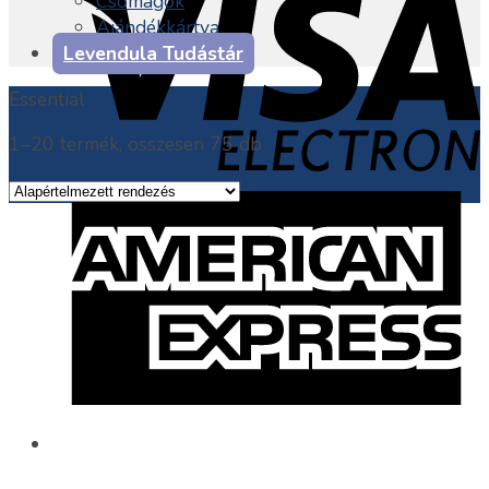
Csomagok
Ajándékkártya
Levendula Tudástár
Essential
1–20 termék, összesen 75 db