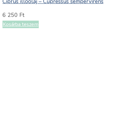
Ciprus illóolaj – Cupressus sempervirens
6 250
Ft
Kosárba teszem