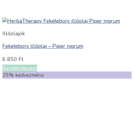
Illóolajok
Feketebors illóolaj – Piper nigrum
6 850
Ft
Kosárba teszem
25% kedvezmény