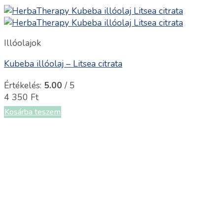
Illóolajok
Kubeba illóolaj – Litsea citrata
Értékelés:
5.00
/ 5
4 350
Ft
Kosárba teszem