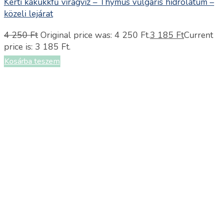
Kerti kakukkfű virágvíz – Thymus vulgaris hidrolátum –
közeli lejárat
4 250
Ft
Original price was: 4 250 Ft.
3 185
Ft
Current
price is: 3 185 Ft.
Kosárba teszem