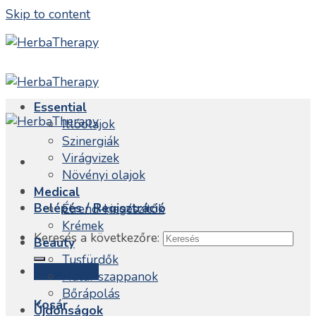
Skip to content
Essential
Illóolajok
Szinergiák
Virágvizek
Növényi olajok
Medical
Belépés / Regisztráció
Étrend-kiegészítők
Krémek
Keresés a következőre:
Beauty
Tusfürdők
Kosár /
0
Ft
Natúr szappanok
Bőrápolás
Kosár
Újdonságok