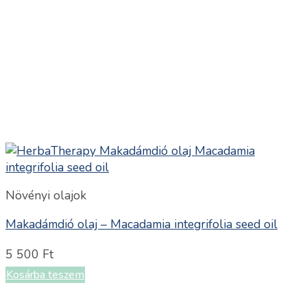
Növényi olajok
Makadámdió olaj – Macadamia integrifolia seed oil
5 500
Ft
Kosárba teszem