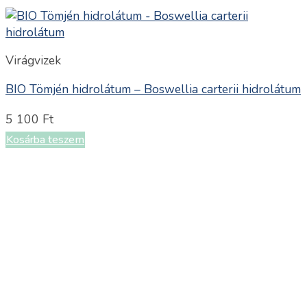
Virágvizek
BIO Tömjén hidrolátum – Boswellia carterii hidrolátum
5 100
Ft
Kosárba teszem