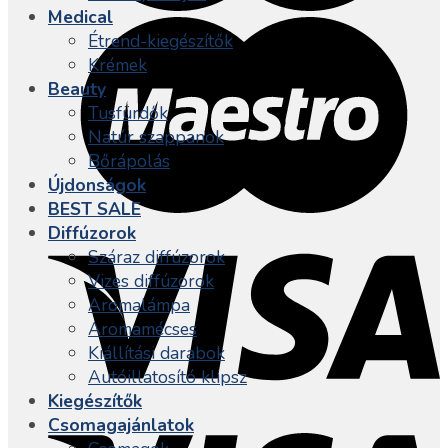
Medical
Étrend-kiegészítők
Krémek
Beauty
Tusfürdők
Natúr szappanok
Bőrápolás
Újdonságok
BEST SALE
Diffúzorok
Száraz diffúzorok
Vizes diffúzorok
Aromalámpa
Aromamécses
Kiállítási darabok
Autóillatosító klipsz
Kiegészítők
Csomagajánlatok