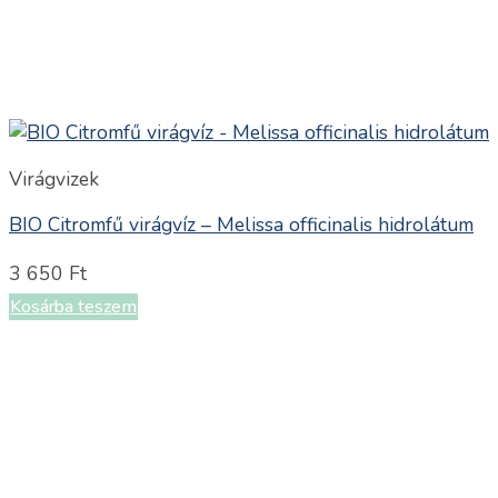
Virágvizek
BIO Citromfű virágvíz – Melissa officinalis hidrolátum
3 650
Ft
Kosárba teszem