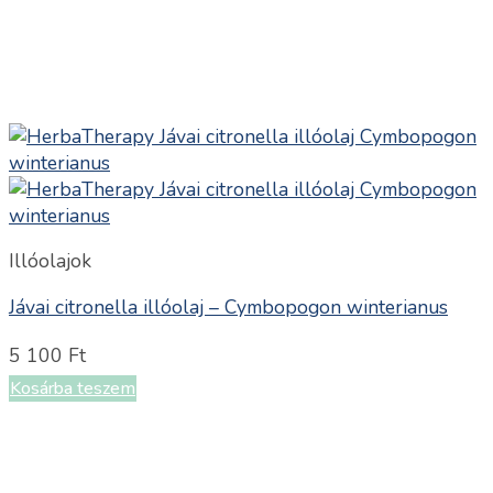
Illóolajok
Jávai citronella illóolaj – Cymbopogon winterianus
5 100
Ft
Kosárba teszem