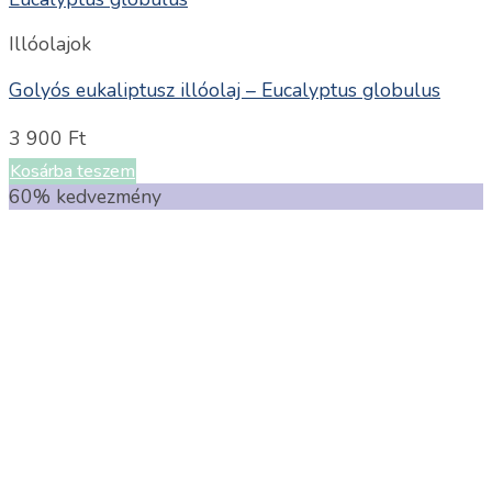
Illóolajok
Golyós eukaliptusz illóolaj – Eucalyptus globulus
3 900
Ft
Kosárba teszem
60% kedvezmény