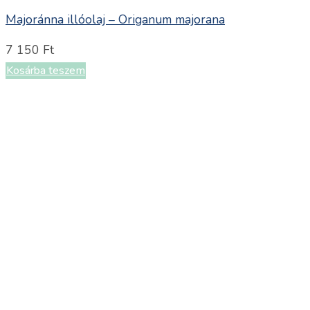
Majoránna illóolaj – Origanum majorana
7 150
Ft
Kosárba teszem