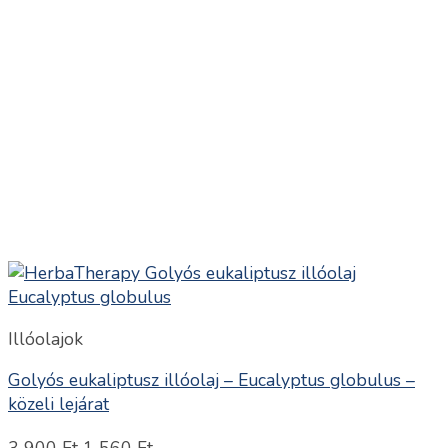
Illóolajok
Golyós eukaliptusz illóolaj – Eucalyptus globulus –
közeli lejárat
Original
Current