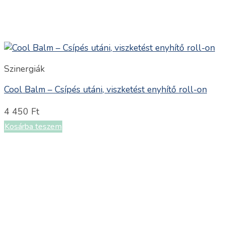
Szinergiák
Cool Balm – Csípés utáni, viszketést enyhítő roll-on
4 450
Ft
Kosárba teszem