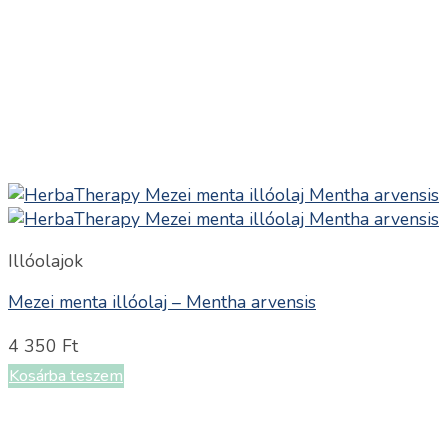
Illóolajok
Mezei menta illóolaj – Mentha arvensis
4 350
Ft
Kosárba teszem