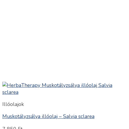
Illóolajok
Muskotályzsálya illóolaj – Salvia sclarea
7 850
Ft