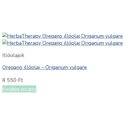
Illóolajok
Oregano illóolaj – Origanum vulgare
8 550
Ft
Kosárba teszem