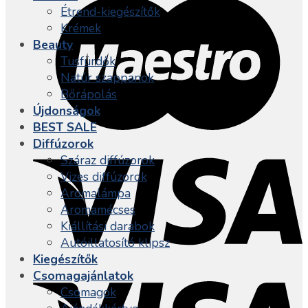
Étrend-kiegészítők
Krémek
Beauty
Tusfürdők
Natúr szappanok
Bőrápolás
Újdonságok
BEST SALE
Diffúzorok
Száraz diffúzorok
Vizes diffúzorok
Aromalámpa
Aromamécses
Kiállítási darabok
Autóillatosító klipsz
Kiegészítők
Csomagajánlatok
Csomagok