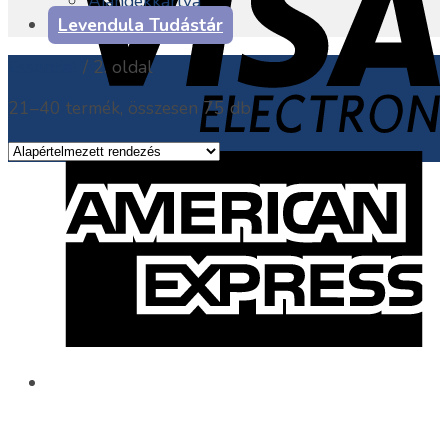
Ajándékkártya
Levendula Tudástár
Essential
/
2. oldal
21–40 termék, összesen 75 db