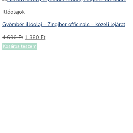
Illóolajok
Gyömbér illóolaj – Zingiber officinale – közeli lejárat
Original
Current
4 600
Ft
1 380
Ft
price
price
Kosárba teszem
was:
is:
4
1
600 Ft.
380 Ft.