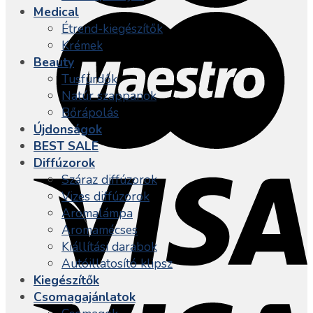
Medical
Étrend-kiegészítők
Krémek
Beauty
Tusfürdők
Natúr szappanok
Bőrápolás
Újdonságok
BEST SALE
Diffúzorok
Száraz diffúzorok
Vizes diffúzorok
Aromalámpa
Aromamécses
Kiállítási darabok
Autóillatosító klipsz
Kiegészítők
Csomagajánlatok