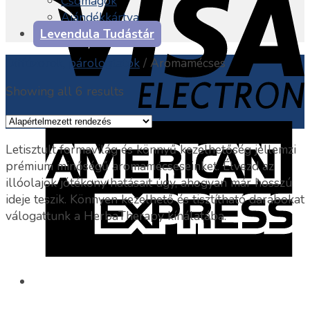
Csomagok
Ajándékkártya
Levendula Tudástár
Diffúzorok, párologtatók
/
Aromamécses
Showing all 6 results
Letisztult formavilág és könnyű kezelhetőség jellemzi
prémium minőségű aromamécseseinket. Élvezd az
illóolajok jótékony hatásait úgy, ahogyan már hosszú
ideje teszik. Könnyen kezelhető és tisztítható darabokat
válogattunk a HerbaTherapy kínálatába.