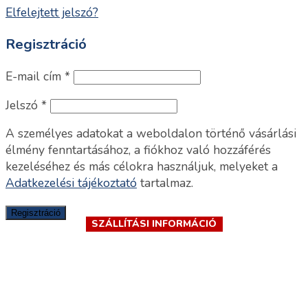
Elfelejtett jelszó?
Regisztráció
E-mail cím
*
Jelszó
*
A személyes adatokat a weboldalon történő vásárlási
élmény fenntartásához, a fiókhoz való hozzáférés
kezeléséhez és más célokra használjuk, melyeket a
Adatkezelési tájékoztató
tartalmaz.
Regisztráció
SZÁLLÍTÁSI INFORMÁCIÓ
SZÁLLÍTÁSI INFORMÁCIÓ
SZÁLLÍTÁSI INFORMÁCIÓ
SZÁLLÍTÁSI INFORMÁCIÓ
SZÁLLÍTÁSI INFORMÁCIÓ
SZÁLLÍTÁSI INFORMÁCIÓ