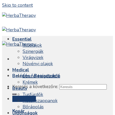
Skip to content
Essential
Illóolajok
Szinergiák
Virágvizek
Növényi olajok
Medical
Belépés / Regisztráció
Étrend-kiegészítők
Krémek
Keresés a következőre:
Beauty
Tusfürdők
Kosár /
0
Ft
Natúr szappanok
Bőrápolás
Kosár
Újdonságok