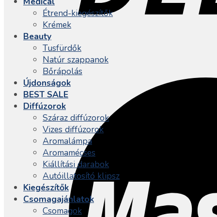
Medical
Étrend-kiegészítők
Krémek
Beauty
Tusfürdők
Natúr szappanok
Bőrápolás
Újdonságok
BEST SALE
Diffúzorok
Száraz diffúzorok
Vizes diffúzorok
Aromalámpa
Aromamécses
Kiállítási darabok
Autóillatosító klipsz
Kiegészítők
Csomagajánlatok
Csomagok