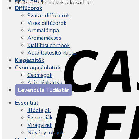
BEST SALE
Nincsenek termékek a kosárban.
Diffúzorok
Száraz diffúzorok
Vizes diffúzorok
Aromalámpa
Aromamécses
Kiállítási darabok
Autóillatosító klipsz
Kiegészítők
Csomagajánlatok
Csomagok
Ajándékkártya
Levendula Tudástár
Essential
Illóolajok
Szinergiák
Virágvizek
Növényi olajok