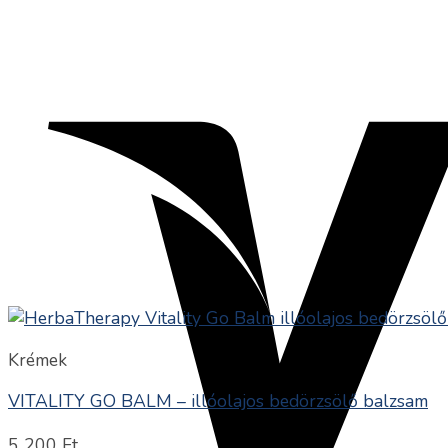
Krémek
VITALITY GO BALM – illóolajos bedörzsölő balzsam
5 200
Ft