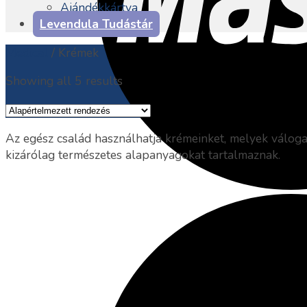
Ajándékkártya
Levendula Tudástár
Medical
/
Krémek
Showing all 5 results
Az egész család használhatja krémeinket, melyek válog
kizárólag természetes alapanyagokat tartalmaznak.