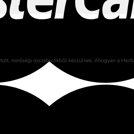
atott, minőségi összetevőkből készülnek. Ahogyan a Herb