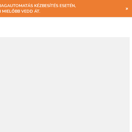
MAGAUTOMATÁS KÉZBESÍTÉS ESETÉN,
+
 MIELŐBB VEDD ÁT.