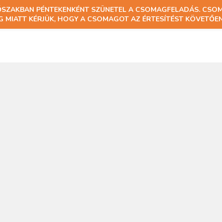
DŐSZAKBAN PÉNTEKENKÉNT SZÜNETEL A CSOMAGFELADÁS. CSO
 MIATT KÉRJÜK, HOGY A CSOMAGOT AZ ÉRTESÍTÉST KÖVETŐEN