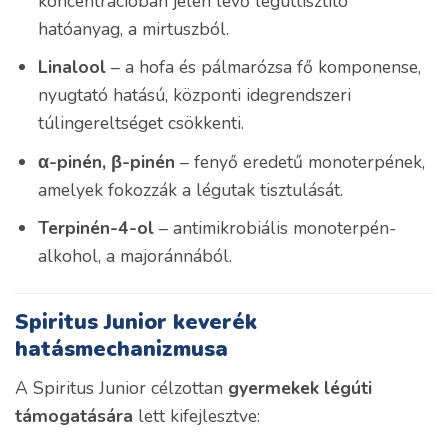
koncentrációban jelen lévő légúttisztító
hatóanyag, a mirtuszból.
Linalool
– a hofa és pálmarózsa fő komponense,
nyugtató hatású, központi idegrendszeri
túlingereltséget csökkenti.
α-pinén, β-pinén
– fenyő eredetű monoterpének,
amelyek fokozzák a légutak tisztulását.
Terpinén-4-ol
– antimikrobiális monoterpén-
alkohol, a majoránnából.
Spiritus Junior keverék
hatásmechanizmusa
A Spiritus Junior célzottan
gyermekek légúti
támogatására
lett kifejlesztve: