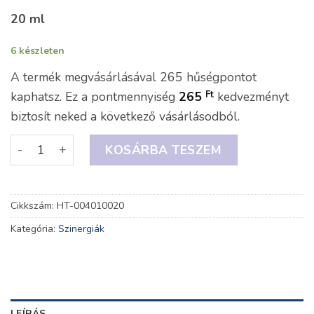
20 ml
6 készleten
A termék megvásárlásával 265 hűségpontot
Ft
kaphatsz. Ez a pontmennyiség
265
kedvezményt
biztosít neked a következő vásárlásodból.
KOSÁRBA TESZEM
Cikkszám:
HT-004010020
Kategória:
Szinergiák
LEÍRÁS