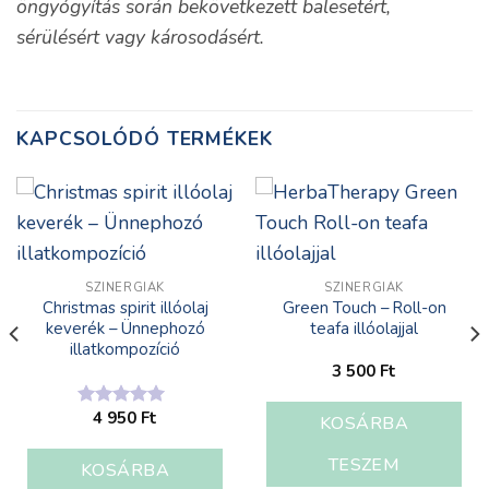
öngyógyítás során bekövetkezett balesetért,
sérülésért vagy károsodásért.
KAPCSOLÓDÓ TERMÉKEK
SZINERGIÁK
SZINERGIÁK
Christmas spirit illóolaj
Green Touch – Roll-on
keverék – Ünnephozó
teafa illóolajjal
illatkompozíció
3 500
Ft
4 950
Ft
Értékelés:
KOSÁRBA
5.00
/ 5
TESZEM
KOSÁRBA