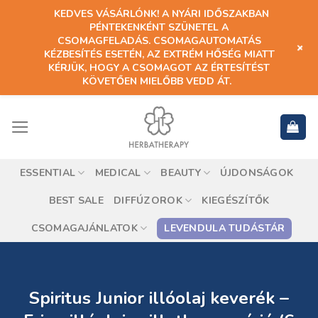
KEDVES VÁSÁRLÓNK! A NYÁRI IDŐSZAKBAN
PÉNTEKENKÉNT SZÜNETEL A
CSOMAGFELADÁS. CSOMAGAUTOMATÁS
+
KÉZBESÍTÉS ESETÉN, AZ EXTRÉM HŐSÉG MIATT
KÉRJÜK, HOGY A CSOMAGOT AZ ÉRTESÍTÉST
KÖVETŐEN MIELŐBB VEDD ÁT.
ESSENTIAL
MEDICAL
BEAUTY
ÚJDONSÁGOK
BEST SALE
DIFFÚZOROK
KIEGÉSZÍTŐK
CSOMAGAJÁNLATOK
LEVENDULA TUDÁSTÁR
Spiritus Junior illóolaj keverék –