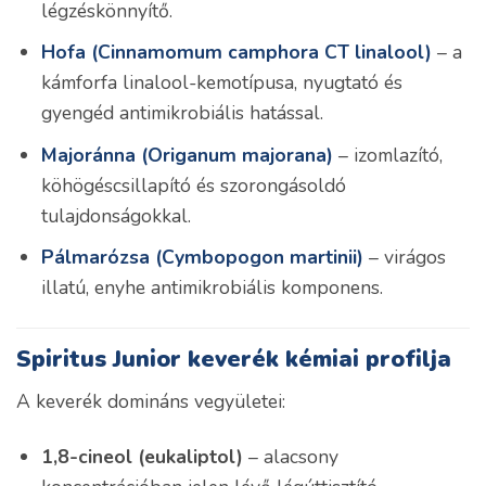
légzéskönnyítő.
Hofa (Cinnamomum camphora CT linalool)
– a
kámforfa linalool-kemotípusa, nyugtató és
gyengéd antimikrobiális hatással.
Majoránna (Origanum majorana)
– izomlazító,
köhögéscsillapító és szorongásoldó
tulajdonságokkal.
Pálmarózsa (Cymbopogon martinii)
– virágos
illatú, enyhe antimikrobiális komponens.
Spiritus Junior keverék kémiai profilja
A keverék domináns vegyületei:
1,8-cineol (eukaliptol)
– alacsony