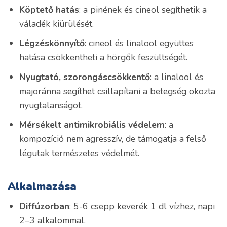
Köptető hatás
: a pinének és cineol segíthetik a
váladék kiürülését.
Légzéskönnyítő
: cineol és linalool együttes
hatása csökkentheti a hörgők feszültségét.
Nyugtató, szorongáscsökkentő
: a linalool és
majoránna segíthet csillapítani a betegség okozta
nyugtalanságot.
Mérsékelt antimikrobiális védelem
: a
kompozíció nem agresszív, de támogatja a felső
légutak természetes védelmét.
Alkalmazása
Diffúzorban
: 5-6 csepp keverék 1 dl vízhez, napi
2–3 alkalommal.