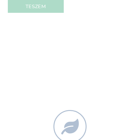
TESZEM
Igazodj el megtévesztésmentesen a
magyar aromaterápiás piacon.
Célkitűzésünk a tudatos felhasználás.