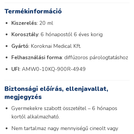
Termékinformáció
Kiszerelés
: 20 ml
Korosztály
: 6 hónapostól 6 éves korig
Gyártó
: Koroknai Medical Kft.
Felhasználási forma
: diffúzoros párologtatáshoz
UFI
: AMW0-10KQ-900R-4949
Biztonsági előírás, ellenjavallat,
megjegyzés
Gyermekekre szabott összetétel – 6 hónapos
kortól alkalmazható.
Nem tartalmaz nagy mennyiségű cineolt vagy