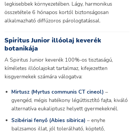
legkisebbek környezetében. Lágy, harmonikus
összetétele 6 hónapos kortól biztonságosan
alkalmazható diffúzoros párologtatással.
Spiritus Junior illóolaj keverék
botanikája
A Spiritus Junior keverék 100%-os tisztaságú,
kíméletes illóolajokat tartalmaz, kifejezetten
kisgyermekek számára válogatva:
Mirtusz (Myrtus communis CT cineol)
–
gyengéd, mégis hatékony légúttisztító fajta, kiváló
alternatíva eukaliptusz helyett gyermekeknél.
Szibériai fenyő (Abies sibirica)
– enyhe
balzsamos illat, jól tolerálható, köptető,