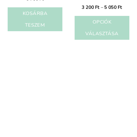
3 200
Ft
–
5 050
Ft
KOSÁRBA
OPCIÓK
TESZEM
VÁLASZTÁSA
Igazodj el megtévesztésmentesen a
magyar aromaterápiás piacon.
Célkitűzésünk a tudatos felhasználás.