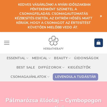
KEDVES VÁSÁRLÓNK! A NYÁRI IDŐSZAKBAN
PÉNTEKENKÉNT SZÜNETEL A
CSOMAGFELADÁS. CSOMAGAUTOMATÁS
+
KÉZBESÍTÉS ESETÉN, AZ EXTRÉM HŐSÉG MIATT
KÉRJÜK, HOGY A CSOMAGOT AZ ÉRTESÍTÉST
KÖVETŐEN MIELŐBB VEDD ÁT.
ESSENTIAL
MEDICAL
BEAUTY
ÚJDONSÁGOK
BEST SALE
DIFFÚZOROK
KIEGÉSZÍTŐK
CSOMAGAJÁNLATOK
LEVENDULA TUDÁSTÁR
Pálmarózsa illóolaj – Cymbopogon