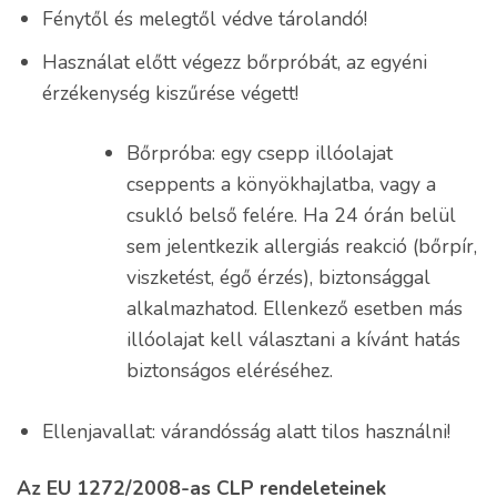
Fénytől és melegtől védve tárolandó!
Használat előtt végezz bőrpróbát, az egyéni
érzékenység kiszűrése végett!
Bőrpróba: egy csepp illóolajat
cseppents a könyökhajlatba, vagy a
csukló belső felére. Ha 24 órán belül
sem jelentkezik allergiás reakció (bőrpír,
viszketést, égő érzés), biztonsággal
alkalmazhatod. Ellenkező esetben más
illóolajat kell választani a kívánt hatás
biztonságos eléréséhez.
Ellenjavallat: várandósság alatt tilos használni!
Az EU 1272/2008-as CLP rendeleteinek