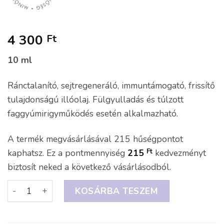
4 300
Ft
10 ml
Ránctalanító, sejtregeneráló, immuntámogató, frissítő
tulajdonságú illóolaj. Fülgyulladás és túlzott
faggyúmirigyműködés esetén alkalmazható.
A termék megvásárlásával 215 hűségpontot
Ft
kaphatsz. Ez a pontmennyiség
215
kedvezményt
biztosít neked a következő vásárlásodból.
KOSÁRBA TESZEM