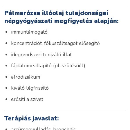
Pálmarózsa illóolaj tulajdonságai
népgyógyászati megfigyelés alapján:
immuntámogató
koncentrációt, fókuszáltságot elősegítő
idegrendszeri tonizáló illat
fájdalomcsillapító (pl. szülésnél)
afrodiziákum
kiváló légfrissítő
erősíti a szívet
Terápiás javaslat:
arcüreggyulladás, bronchitis