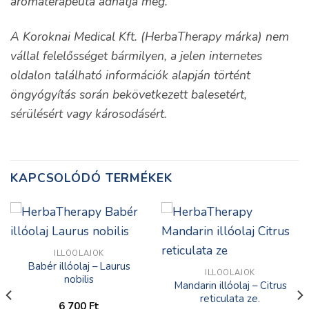
aromaterapeuta adhatja meg.
A Koroknai Medical Kft. (HerbaTherapy márka) nem
vállal felelősséget bármilyen, a jelen internetes
oldalon található információk alapján történt
öngyógyítás során bekövetkezett balesetért,
sérülésért vagy károsodásért.
KAPCSOLÓDÓ TERMÉKEK
ILLÓOLAJOK
Babér illóolaj – Laurus
ILLÓOLAJOK
nobilis
Mandarin illóolaj – Citrus
reticulata ze.
6 700
Ft