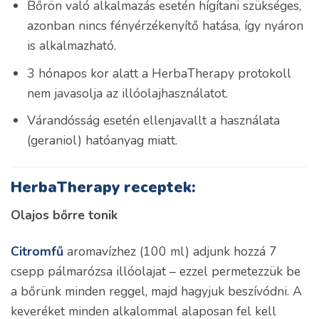
Bőrön való alkalmazás esetén hígítani szükséges,
azonban nincs fényérzékenyítő hatása, így nyáron
is alkalmazható.
3 hónapos kor alatt a HerbaTherapy protokoll
nem javasolja az illóolajhasználatot.
Várandósság esetén ellenjavallt a használata
(geraniol) hatóanyag miatt.
HerbaTherapy receptek:
Olajos bőrre tonik
Citromfű
aromavízhez (100 ml) adjunk hozzá 7
csepp pálmarózsa illóolajat – ezzel permetezzük be
a bőrünk minden reggel, majd hagyjuk beszívódni. A
keveréket minden alkalommal alaposan fel kell