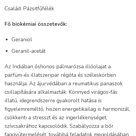
Család: Pázsitfűfélék
Fő biokémiai összetevők:
Geraniol
Geranil-acetát
Az Indiában őshonos pálmarózsa illóolajat a
parfüm-és illatszeripar régóta és széleskörben
használja. Az ájurvédában a reumatikus panaszok
csillapítására alkalmazták. Könnyed virágos-fás
illatú, idegrendszerre gyakorolt hatása is
figyelemreméltó, hiszen energetikailag is harmonizál,
csökkenti a stresszt és az ingerlékenységet,
szívcsakrához kapcsolódik. Szabályozza a bőr
faggyútermelését, továbbá feladatok megoldásában,