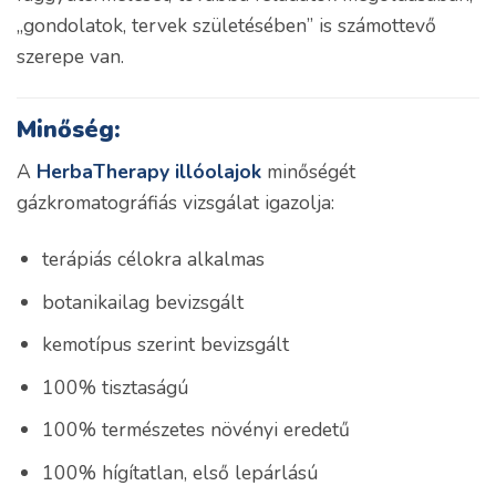
„gondolatok, tervek születésében” is számottevő
szerepe van.
Minőség:
A
HerbaTherapy illóolajok
minőségét
gázkromatográfiás vizsgálat igazolja:
terápiás célokra alkalmas
botanikailag bevizsgált
kemotípus szerint bevizsgált
100% tisztaságú
100% természetes növényi eredetű
100% hígítatlan, első lepárlású