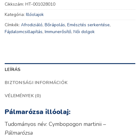
Cikkszám:
HT-001028010
Kategória:
Illóolajok
Címkék:
Afrodiziáló
,
Bőrápolás
,
Emésztés serkentése
,
Fájdalomcsillapítás
,
Immunerősítő
,
Női dolgok
LEÍRÁS
BIZTONSÁGI INFORMÁCIÓK
VÉLEMÉNYEK (0)
Pálmarózsa illóolaj:
Tudományos név: Cymbopogon martinii
–
Pálmarózsa