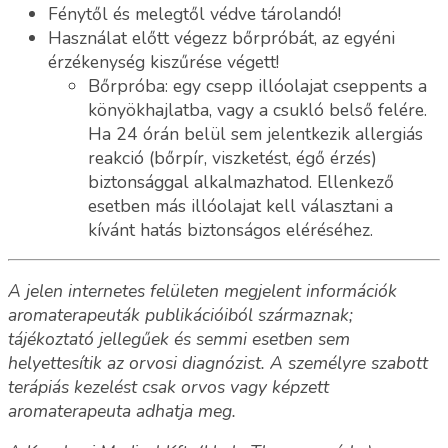
Fénytől és melegtől védve tárolandó!
Használat előtt végezz bőrpróbát, az egyéni
érzékenység kiszűrése végett!
Bőrpróba: egy csepp illóolajat cseppents a
könyökhajlatba, vagy a csukló belső felére.
Ha 24 órán belül sem jelentkezik allergiás
reakció (bőrpír, viszketést, égő érzés)
biztonsággal alkalmazhatod. Ellenkező
esetben más illóolajat kell választani a
kívánt hatás biztonságos eléréséhez.
A jelen internetes felületen megjelent információk
aromaterapeuták publikációiból származnak;
tájékoztató jellegűek és semmi esetben sem
helyettesítik az orvosi diagnózist. A személyre szabott
terápiás kezelést csak orvos vagy képzett
aromaterapeuta adhatja meg.