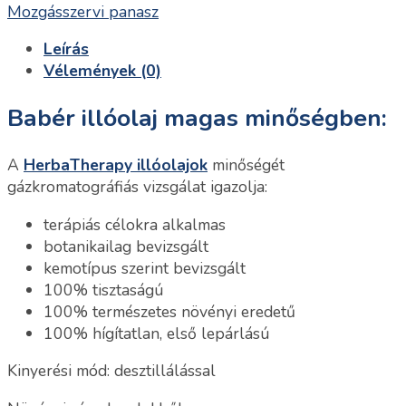
Mozgásszervi panasz
Leírás
Vélemények (0)
Babér illóolaj magas minőségben:
A
HerbaTherapy illóolajok
minőségét
gázkromatográfiás vizsgálat igazolja:
terápiás célokra alkalmas
botanikailag bevizsgált
kemotípus szerint bevizsgált
100% tisztaságú
100% természetes növényi eredetű
100% hígítatlan, első lepárlású
Kinyerési mód: desztillálással