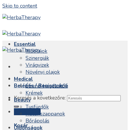
Skip to content
Essential
Illóolajok
Szinergiák
Virágvizek
Növényi olajok
Medical
Belépés / Regisztráció
Étrend-kiegészítők
Krémek
Keresés a következőre:
Beauty
Tusfürdők
Kosár /
0
Ft
Natúr szappanok
Bőrápolás
Kosár
Újdonságok