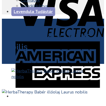
Csomagok
Ajándékkártya
Levendula Tudástár
Babér illóolaj – Laurus
nobilis
Essential
/
Illóolajok