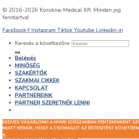
© 2016-2026 Koroknai Medical Kft. Minden jog
fenntartva!
Facebook-f
Instagram
Tiktok
Youtube
Linkedin-in
Keresés a következőre:
Belépés
MINŐSÉG
SZAKÉRTŐK
SZAKMAI CIKKEK
KAPCSOLAT
PARTNEREINK
PARTNER SZERETNÉK LENNI
KEDVES VÁSÁRLÓNK! A NYÁRI IDŐSZAKBAN PÉNTEKENKÉNT S
Belépés
MIATT KÉRJÜK, HOGY A CSOMAGOT AZ ÉRTESÍTÉST KÖVETŐEN
+