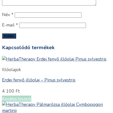
Név
*
E-mail
*
Kapcsolódó termékek
Illóolajok
Erdei fenyő illóolaj – Pinus sylvestris
4 100
Ft
Kosárba teszem