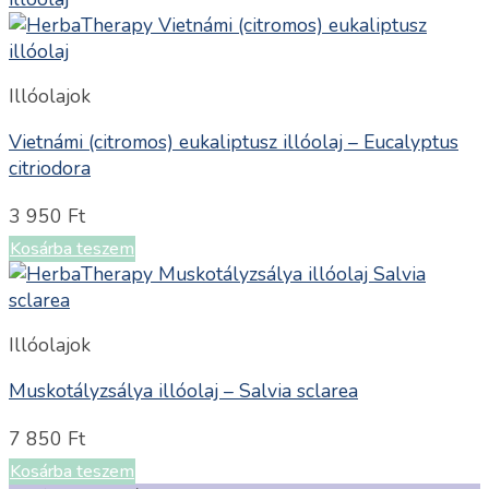
Illóolajok
Vietnámi (citromos) eukaliptusz illóolaj – Eucalyptus
citriodora
3 950
Ft
Kosárba teszem
Illóolajok
Muskotályzsálya illóolaj – Salvia sclarea
7 850
Ft
Kosárba teszem