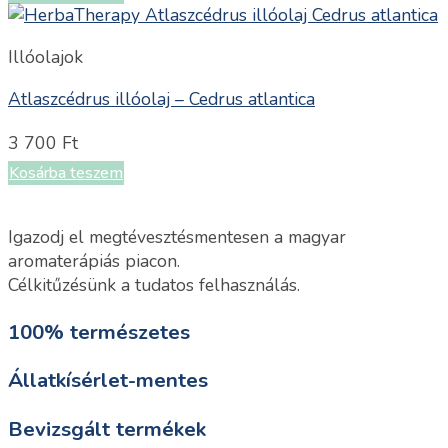
Illóolajok
Atlaszcédrus illóolaj – Cedrus atlantica
3 700
Ft
Kosárba teszem
Igazodj el megtévesztésmentesen a magyar
aromaterápiás piacon.
Célkitűzésünk a tudatos felhasználás.
100% természetes
Állatkísérlet-mentes
Bevizsgált termékek