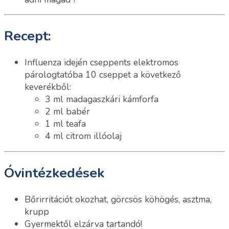
Recept:
Influenza idején cseppents elektromos
párologtatóba 10 cseppet a következő
keverékből:
3 ml madagaszkári kámforfa
2 ml babér
1 ml teafa
4 ml citrom illóolaj
Óvintézkedések
Bőrirritációt okozhat, görcsös köhögés, asztma,
krupp
Gyermektől elzárva tartandó!