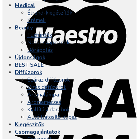
Medical
Étrend-kiegészítők
Krémek
Beauty
Tusfürdők
Natúr szappanok
Bőrápolás
Újdonságok
BEST SALE
Diffúzorok
Száraz diffúzorok
Vizes diffúzorok
Aromalámpa
Aromamécses
Kiállítási darabok
Autóillatosító klipsz
Kiegészítők
Csomagajánlatok