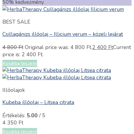
50% kedvezmény
BEST SALE
Csillagánizs illóolaj – Illicium verum – közeli lejárat
4 800
Ft
Original price was: 4 800 Ft.
2 400
Ft
Current
price is: 2 400 Ft.
Kosárba teszem
Illóolajok
Kubeba illóolaj – Litsea citrata
Értékelés:
5.00
/ 5
4 350
Ft
Kosárba teszem