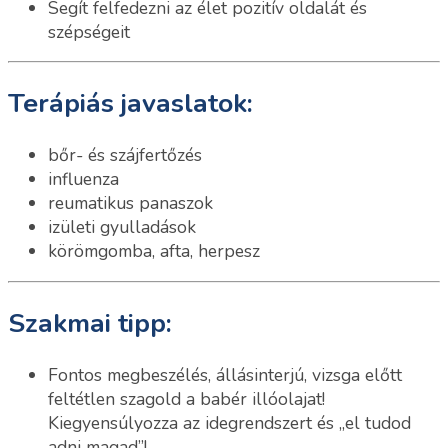
Segít felfedezni az élet pozitív oldalát és
szépségeit
Terápiás javaslatok:
bőr- és szájfertőzés
influenza
reumatikus panaszok
izületi gyulladások
körömgomba, afta, herpesz
Szakmai tipp:
Fontos megbeszélés, állásinterjú, vizsga előtt
feltétlen szagold a babér illóolajat!
Kiegyensúlyozza az idegrendszert és „el tudod
adni magad”!