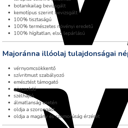
botanikailag bevizsgált
kemotípus szerint bevizsgált
100% tisztaságú
100% természetes növényi eredetű
100% hígítatlan, első lepárlású
Majoránna illóolaj tulajdonságai n
vérnyomcsökkentő
szívritmust szabályozó
emésztést támogató
görcsoldó
szélhajtó
álmatlanság esetén
oldja a szorongást
oldja a magány és szomorúság érzését