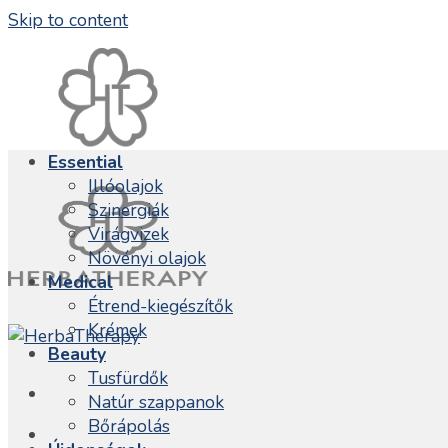
Skip to content
Essential
Illóolajok
Szinergiák
Virágvizek
Növényi olajok
Medical
Étrend-kiegészítők
Krémek
Beauty
Tusfürdők
Natúr szappanok
Bőrápolás