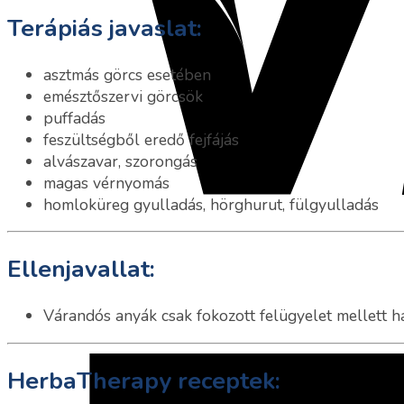
Terápiás javaslat:
asztmás görcs esetében
emésztőszervi görcsök
puffadás
feszültségből eredő fejfájás
alvászavar, szorongás
magas vérnyomás
homloküreg gyulladás, hörghurut, fülgyulladás
Ellenjavallat:
Várandós anyák csak fokozott felügyelet mellett ha
HerbaTherapy receptek: