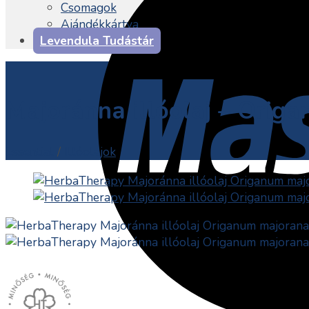
Csomagok
Ajándékkártya
Levendula Tudástár
Majoránna illóolaj – Orig
Essential
/
Illóolajok