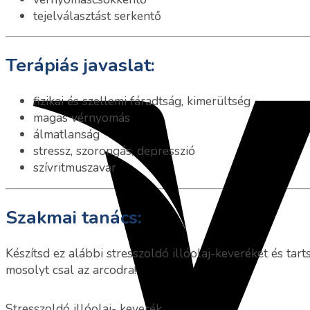
tejelválasztást serkentő
Terápiás javaslat:
fizikai és szellemi fáradtság, kimerültség
magas vérnyomás
álmatlanság
stressz, szorongás, depresszió
szívritmuszavar
Szakmai tanács:
Készítsd ez alábbi stresszoldó illóolaj-keveréket és tar
mosolyt csal az arcodra!
Stresszoldó illóolaj- keverék