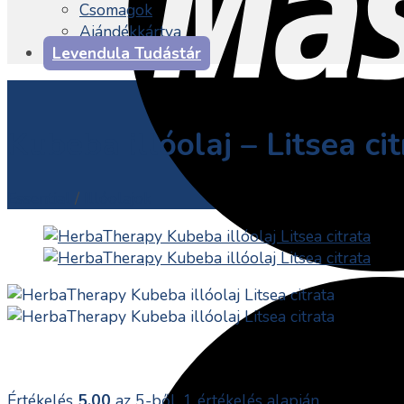
Csomagok
Ajándékkártya
Levendula Tudástár
Kubeba illóolaj – Litsea ci
Essential
/
Illóolajok
Értékelés
5.00
az 5-ből,
1
értékelés alapján