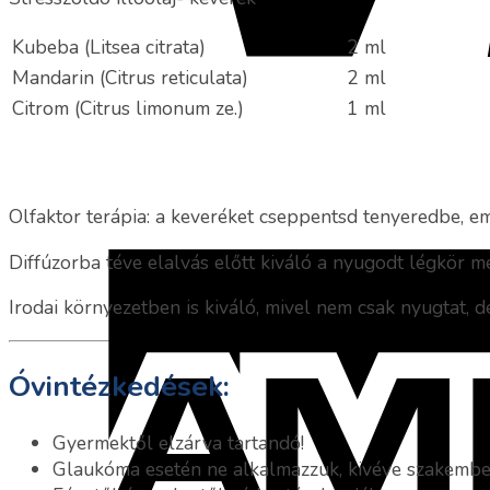
Kubeba (Litsea citrata)
2 ml
Mandarin (Citrus reticulata)
2 ml
Citrom (Citrus limonum ze.)
1 ml
Olfaktor terápia: a keveréket cseppentsd tenyeredbe, em
Diffúzorba téve elalvás előtt kiváló a nyugodt légkör 
Irodai környezetben is kiváló, mivel nem csak nyugtat, de 
Óvintézkedések:
Gyermektől elzárva tartandó!
Glaukóma esetén ne alkalmazzuk, kivéve szakember