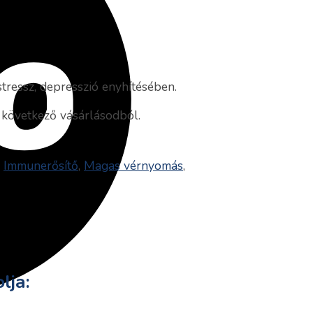
stressz, depresszió enyhítésében.
 következő vásárlásodból.
,
Immunerősítő
,
Magas vérnyomás
,
lja: