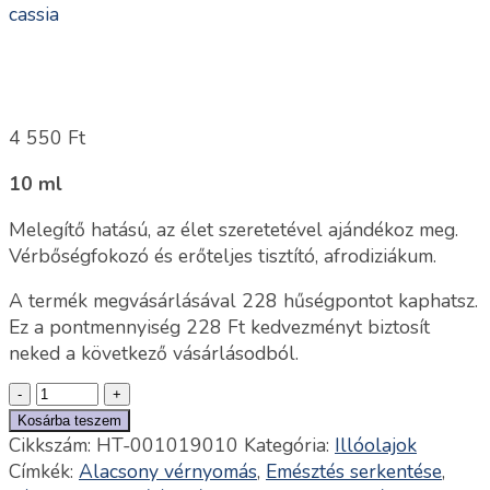
4 550
Ft
10 ml
Melegítő hatású, az élet szeretetével ajándékoz meg.
Vérbőségfokozó és erőteljes tisztító, afrodiziákum.
A termék megvásárlásával 228 hűségpontot kaphatsz.
Ez a pontmennyiség
228
Ft
kedvezményt biztosít
neked a következő vásárlásodból.
Kosárba teszem
Cikkszám:
HT-001019010
Kategória:
Illóolajok
Címkék:
Alacsony vérnyomás
,
Emésztés serkentése
,