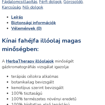
Fájdalomcsillapítás
,
Férfi dolgok
,
Görcsoldó
,
Karcsúság
,
Női dolgok
Leírás
Biztonsági információk
Vélemények (0)
Kínai fahéjfa illóolaj magas
minőségben:
A
HerbaTherapy illóolajok
minőségét
gázkromatográfiás vizsgálat igazolja:
terápiás célokra alkalmas
botanikailag bevizsgált
kemotípus szerint bevizsgált
100% tisztaságú
100% természetes növényi eredetű
100% hígítatlan, első lepárlású