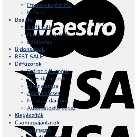
Étrend-kiegészítők
Krémek
Beauty
Tusfürdők
Natúr szappanok
Bőrápolás
Újdonságok
BEST SALE
Diffúzorok
Száraz diffúzorok
Vizes diffúzorok
Aromalámpa
Aromamécses
Kiállítási darabok
Autóillatosító klipsz
Kiegészítők
Csomagajánlatok
Csomagok