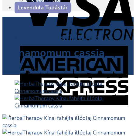
Ajándékkártya
Levendula Tudástár
Kínai fahéjfa illóolaj –
Cinnamomum cassia
Essential
/
Illóolajok