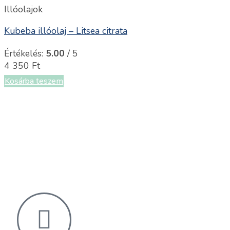
Illóolajok
Kubeba illóolaj – Litsea citrata
Értékelés:
5.00
/ 5
4 350
Ft
Kosárba teszem