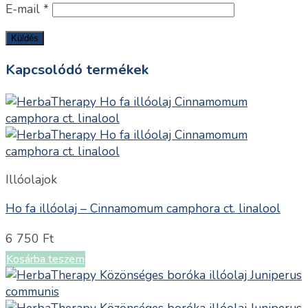
E-mail
*
Kapcsolódó termékek
Illóolajok
Ho fa illóolaj – Cinnamomum camphora ct. linalool
6 750
Ft
Kosárba teszem