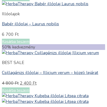
Illóolajok
Babér illóolaj – Laurus nobilis
6 700
Ft
Kosárba teszem
50% kedvezmény
BEST SALE
Csillagánizs illóolaj – Illicium verum – közeli lejárat
4 800
Ft
2 400
Ft
Kosárba teszem