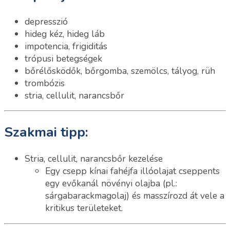
depresszió
hideg kéz, hideg láb
impotencia, frigiditás
trópusi betegségek
bőrélősködők, bőrgomba, szemölcs, tályog, rüh
trombózis
stria, cellulit, narancsbőr
Szakmai tipp:
Stria, cellulit, narancsbőr kezelése
Egy csepp kínai fahéjfa illóolajat cseppents
egy evőkanál növényi olajba (pl.:
sárgabarackmagolaj) és masszírozd át vele a
kritikus területeket.