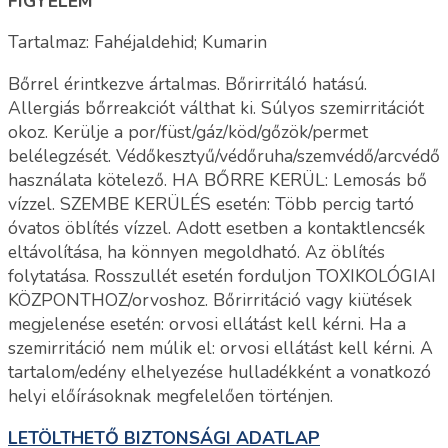
FIGYELEM
Tartalmaz: Fahéjaldehid; Kumarin
Bőrrel érintkezve ártalmas. Bőrirritáló hatású.
Allergiás bőrreakciót válthat ki. Súlyos szemirritációt
okoz. Kerülje a por/füst/gáz/köd/gőzök/permet
belélegzését. Védőkesztyű/védőruha/szemvédő/arcvédő
használata kötelező. HA BŐRRE KERÜL: Lemosás bő
vízzel. SZEMBE KERÜLÉS esetén: Több percig tartó
óvatos öblítés vízzel. Adott esetben a kontaktlencsék
eltávolítása, ha könnyen megoldható. Az öblítés
folytatása. Rosszullét esetén forduljon TOXIKOLÓGIAI
KÖZPONTHOZ/orvoshoz. Bőrirritáció vagy kiütések
megjelenése esetén: orvosi ellátást kell kérni. Ha a
szemirritáció nem múlik el: orvosi ellátást kell kérni. A
tartalom/edény elhelyezése hulladékként a vonatkozó
helyi előírásoknak megfelelően történjen.
LETÖLTHETŐ BIZTONSÁGI ADATLAP