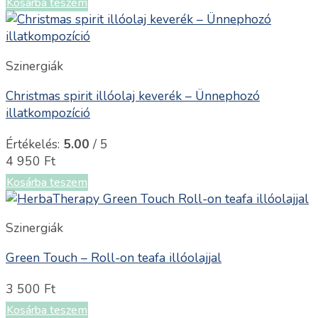
Kosárba teszem
Szinergiák
Christmas spirit illóolaj keverék – Ünnephozó
illatkompozíció
Értékelés:
5.00
/ 5
4 950
Ft
Kosárba teszem
Szinergiák
Green Touch – Roll-on teafa illóolajjal
3 500
Ft
Kosárba teszem