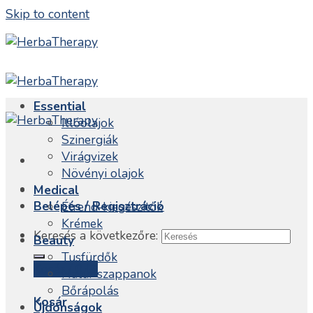
Skip to content
Essential
Illóolajok
Szinergiák
Virágvizek
Növényi olajok
Medical
Belépés / Regisztráció
Étrend-kiegészítők
Krémek
Keresés a következőre:
Beauty
Tusfürdők
Kosár /
0
Ft
Natúr szappanok
Bőrápolás
Kosár
Újdonságok