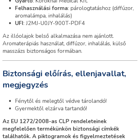
Gyártó
: Koroknai Medical Kft.
Felhasználási forma
: párologtatáshoz (diffúzor,
aromalámpa, inhalálás)
UFI
: J2MJ-U0JY-900T-PDF4
Az illóolajok belső alkalmazása nem ajánlott.
Aromaterápiás használat, diffúzor, inhalálás, külső
masszázs biztonságos formában.
Biztonsági előírás, ellenjavallat,
megjegyzés
Fénytől és melegtől védve tárolandó!
Gyermektől elzárva tartandó!
Az EU 1272/2008-as CLP rendeleteinek
megfelelően termékünkön biztonsági címkék
találhatók. A piktogramok és figyelmeztetések