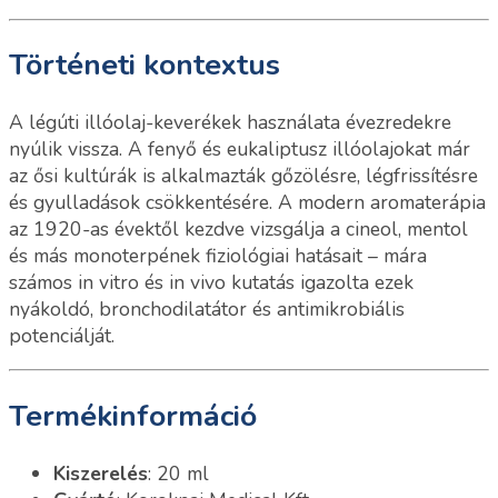
Történeti kontextus
A légúti illóolaj-keverékek használata évezredekre
nyúlik vissza. A fenyő és eukaliptusz illóolajokat már
az ősi kultúrák is alkalmazták gőzölésre, légfrissítésre
és gyulladások csökkentésére. A modern aromaterápia
az 1920-as évektől kezdve vizsgálja a cineol, mentol
és más monoterpének fiziológiai hatásait – mára
számos in vitro és in vivo kutatás igazolta ezek
nyákoldó, bronchodilatátor és antimikrobiális
potenciálját.
Termékinformáció
Kiszerelés
: 20 ml