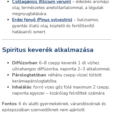
Csillagánizs (Illicium verum)
– édeskés aromájú
olaj, természetes anetoltartalommal, a légutak
megnyugtatására.
Erdei fenyő (Pinus sylvestris)
– balzsamos,
gyantás illatú olaj, köptető és fertőtlenítő
hatásairól ismert.
Spiritus keverék alkalmazása
Diffúzorban
: 6–8 csepp keverék 1 dl vízhez
ultrahangos diffúzorba, naponta 2–3 alkalommal.
Párologtatóban
: néhány csepp vízzel töltött
kerámiapárologtatóba.
Inhalálás
: forró vizes gőz fölé maximum 2 csepp,
naponta egyszer – kizárólag felnőttek számára.
Fontos
: 6 év alatti gyermekeknek, várandósoknak és
epilepsziában szenvedőknek nem ajánlott.