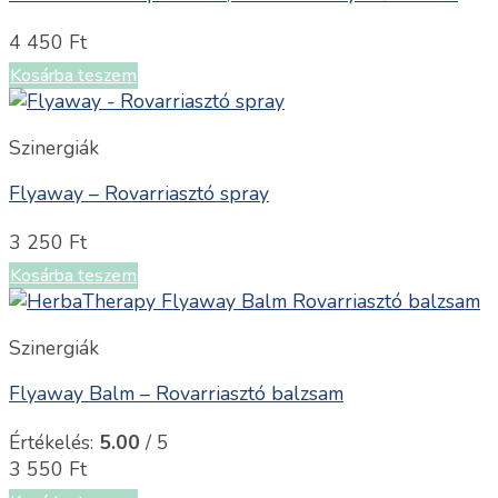
4 450
Ft
Kosárba teszem
Szinergiák
Flyaway – Rovarriasztó spray
3 250
Ft
Kosárba teszem
Szinergiák
Flyaway Balm – Rovarriasztó balzsam
Értékelés:
5.00
/ 5
3 550
Ft