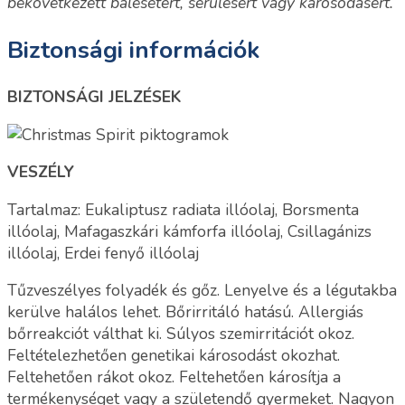
bekövetkezett balesetért, sérülésért vagy károsodásért.
Biztonsági információk
BIZTONSÁGI JELZÉSEK
VESZÉLY
Tartalmaz: Eukaliptusz radiata illóolaj, Borsmenta
illóolaj, Mafagaszkári kámforfa illóolaj, Csillagánizs
illóolaj, Erdei fenyő illóolaj
Tűzveszélyes folyadék és gőz. Lenyelve és a légutakba
kerülve halálos lehet. Bőrirritáló hatású. Allergiás
bőrreakciót válthat ki. Súlyos szemirritációt okoz.
Feltételezhetően genetikai károsodást okozhat.
Feltehetően rákot okoz. Feltehetően károsítja a
termékenységet vagy a születendő gyermeket. Nagyon