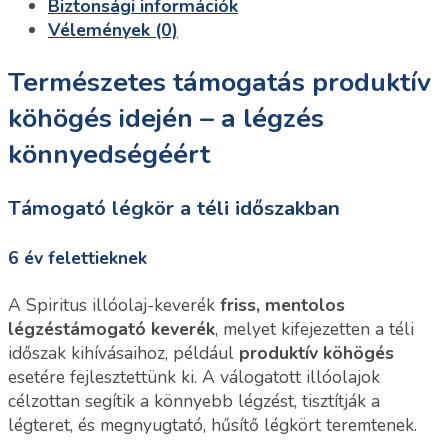
Biztonsági információk
Vélemények (0)
Természetes támogatás produktív
köhögés idején – a légzés
könnyedségéért
Támogató légkör a téli időszakban
6 év felettieknek
A Spiritus illóolaj-keverék
friss, mentolos
légzéstámogató keverék
, melyet kifejezetten a téli
időszak kihívásaihoz, például
produktív köhögés
esetére fejlesztettünk ki. A válogatott illóolajok
célzottan segítik a könnyebb légzést, tisztítják a
légteret, és megnyugtató, hűsítő légkört teremtenek.