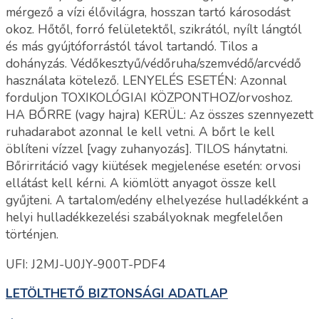
mérgező a vízi élővilágra, hosszan tartó károsodást
okoz. Hőtől, forró felületektől, szikrától, nyílt lángtól
és más gyújtóforrástól távol tartandó. Tilos a
dohányzás. Védőkesztyű/védőruha/szemvédő/arcvédő
használata kötelező. LENYELÉS ESETÉN: Azonnal
forduljon TOXIKOLÓGIAI KÖZPONTHOZ/orvoshoz.
HA BŐRRE (vagy hajra) KERÜL: Az összes szennyezett
ruhadarabot azonnal le kell vetni. A bőrt le kell
öblíteni vízzel [vagy zuhanyozás]. TILOS hánytatni.
Bőrirritáció vagy kiütések megjelenése esetén: orvosi
ellátást kell kérni. A kiömlött anyagot össze kell
gyűjteni. A tartalom/edény elhelyezése hulladékként a
helyi hulladékkezelési szabályoknak megfelelően
történjen.
UFI: J2MJ-U0JY-900T-PDF4
LETÖLTHETŐ BIZTONSÁGI ADATLAP