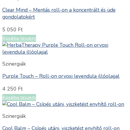
Clear Mind – Mentás roll-on a koncentrált és üde
gondolatokért
5 050
Ft
Kosárba teszem
Szinergiák
Purple Touch – Roll-on orvosi levendula illóolajjal
4 250
Ft
Kosárba teszem
Szinergiák
Cool Balm – Csípés utáni, viszketést enyhítő roll-on