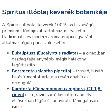
Spiritus illóolaj keverék botanikája
A Spiritus illóolaj-keverék 100%-os tisztaságú,
prémium illóolajokat tartalmaz, melyeket a
tradicionális és modern aromaterápia egyaránt
alkalmaz légúti panaszok esetén:
Eukaliptusz (Eucalyptus radiata)
– a cineolban
gazdag fajta enyhébb, mégis hatékony
légúttisztító.
Borsmenta (Mentha piperita)
– frissítő, hűsítő
hatású, mentoltartalma révén enyhíti az
orrdugulást.
Kámforfa (Cinnamomum camphora, CT 1,8-
cineol)
– a „ravintsara” kemotípus, amely
elsősorban légúti és antivirális támogatásáról
ismert.