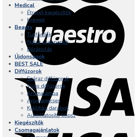
Medical
Étrend-kiegészítők
Krémek
Beauty
Tusfürdők
Natúr szappanok
Bőrápolás
Újdonságok
BEST SALE
Diffúzorok
Száraz diffúzorok
Vizes diffúzorok
Aromalámpa
Aromamécses
Kiállítási darabok
Autóillatosító klipsz
Kiegészítők
Csomagajánlatok