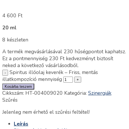
4 600
Ft
20 ml
8 készleten
A termék megvásárlásával 230 hűségpontot kaphatsz.
Ez a pontmennyiség
230
Ft
kedvezményt biztosít
neked a következő vásárlásodból.
Spiritus illóolaj keverék – Friss, mentás
illatkompozíció mennyiség
Kosárba teszem
Cikkszám:
HT-004009020
Kategória:
Szinergiák
Szűrés
Jelenleg nem érhető el szűrési feltétel!
Leírás