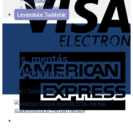
Csomagok
Ajándékkártya
Levendula Tudástár
Spiritus illóolaj keverék –
Friss, mentás
illatkompozíció
Essential
/
Szinergiák