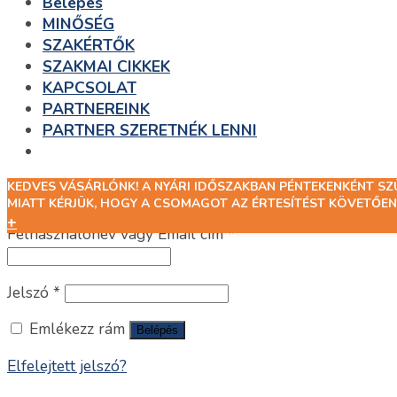
Belépés
MINŐSÉG
SZAKÉRTŐK
SZAKMAI CIKKEK
KAPCSOLAT
PARTNEREINK
PARTNER SZERETNÉK LENNI
KEDVES VÁSÁRLÓNK! A NYÁRI IDŐSZAKBAN PÉNTEKENKÉNT S
Belépés
MIATT KÉRJÜK, HOGY A CSOMAGOT AZ ÉRTESÍTÉST KÖVETŐEN
+
Felhasználónév vagy Email cím
*
Jelszó
*
Emlékezz rám
Belépés
Elfelejtett jelszó?