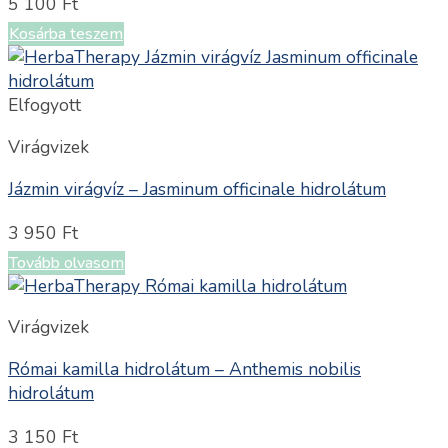
5 100
Ft
Kosárba teszem
Elfogyott
Virágvizek
Jázmin virágvíz – Jasminum officinale hidrolátum
3 950
Ft
Tovább olvasom
Virágvizek
Római kamilla hidrolátum – Anthemis nobilis
hidrolátum
3 150
Ft