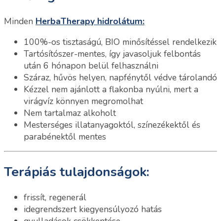
Minden
HerbaTherapy hidrolátum:
100%-os tisztaságú, BIO minősítéssel rendelkezik
Tartósítószer-mentes, így javasoljuk felbontás
után 6 hónapon belül felhasználni
Száraz, hűvös helyen, napfénytől védve tárolandó
Kézzel nem ajánlott a flakonba nyúlni, mert a
virágvíz könnyen megromolhat
Nem tartalmaz alkoholt
Mesterséges illatanyagoktól, színezékektől és
parabénektől mentes
Terápiás tulajdonságok:
frissít, regenerál
idegrendszert kiegyensúlyozó hatás