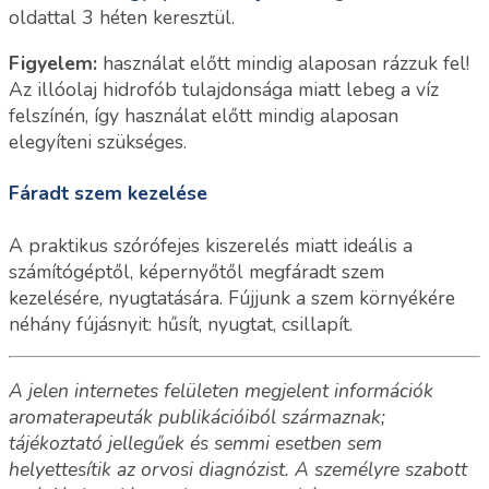
oldattal 3 héten keresztül.
Figyelem:
használat előtt mindig alaposan rázzuk fel!
Az illóolaj hidrofób tulajdonsága miatt lebeg a víz
felszínén, így használat előtt mindig alaposan
elegyíteni szükséges.
Fáradt szem kezelése
A praktikus szórófejes kiszerelés miatt ideális a
számítógéptől, képernyőtől megfáradt szem
kezelésére, nyugtatására. Fújjunk a szem környékére
néhány fújásnyit: hűsít, nyugtat, csillapít.
A jelen internetes felületen megjelent információk
aromaterapeuták publikációiból származnak;
tájékoztató jellegűek és semmi esetben sem
helyettesítik az orvosi diagnózist. A személyre szabott