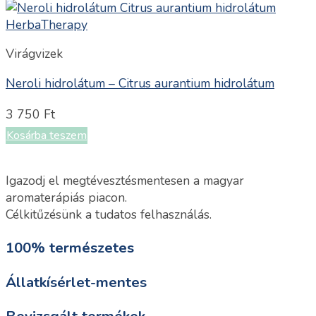
Virágvizek
Neroli hidrolátum – Citrus aurantium hidrolátum
3 750
Ft
Kosárba teszem
Igazodj el megtévesztésmentesen a magyar
aromaterápiás piacon.
Célkitűzésünk a tudatos felhasználás.
100% természetes
Állatkísérlet-mentes