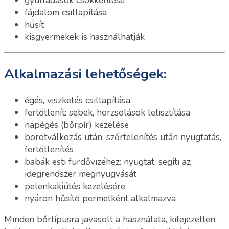
gyulladások csökkentése
fájdalom csillapítása
hűsít
kisgyermekek is használhatják
Alkalmazási lehetőségek:
égés, viszketés csillapítása
fertőtlenít: sebek, horzsolások letisztítása
napégés (bőrpír) kezelése
borotválkozás után, szőrtelenítés után nyugtatás,
fertőtlenítés
babák esti fürdővizéhez: nyugtat, segíti az
idegrendszer megnyugvását
pelenkakiütés kezelésére
nyáron hűsítő permetként alkalmazva
Minden bőrtípusra javasolt a használata, kifejezetten