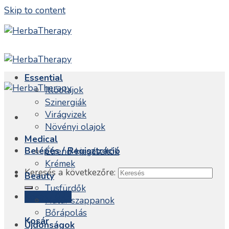
Skip to content
Essential
Illóolajok
Szinergiák
Virágvizek
Növényi olajok
Medical
Belépés / Regisztráció
Étrend-kiegészítők
Krémek
Keresés a következőre:
Beauty
Tusfürdők
Kosár /
0
Ft
Natúr szappanok
Bőrápolás
Kosár
Újdonságok