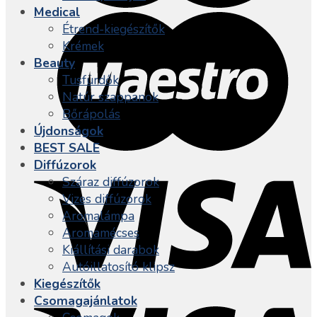
Medical
Étrend-kiegészítők
Krémek
Beauty
Tusfürdők
Natúr szappanok
Bőrápolás
Újdonságok
BEST SALE
Diffúzorok
Száraz diffúzorok
Vizes diffúzorok
Aromalámpa
Aromamécses
Kiállítási darabok
Autóillatosító klipsz
Kiegészítők
Csomagajánlatok