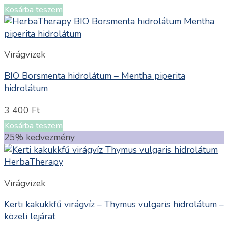
Kosárba teszem
Virágvizek
BIO Borsmenta hidrolátum – Mentha piperita
hidrolátum
3 400
Ft
Kosárba teszem
25% kedvezmény
Virágvizek
Kerti kakukkfű virágvíz – Thymus vulgaris hidrolátum –
közeli lejárat