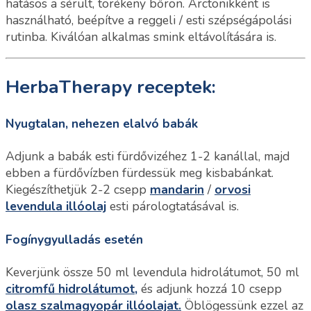
hatásos a sérült, törékeny bőrön. Arctonikként is
használható, beépítve a reggeli / esti szépségápolási
rutinba. Kiválóan alkalmas smink eltávolítására is.
HerbaTherapy receptek:
Nyugtalan, nehezen elalvó babák
Adjunk a babák esti fürdővizéhez 1-2 kanállal, majd
ebben a fürdővízben fürdessük meg kisbabánkat.
Kiegészíthetjük 2-2 csepp
mandarin
/
orvosi
levendula illóolaj
esti párologtatásával is.
Fogínygyulladás esetén
Keverjünk össze 50 ml levendula hidrolátumot, 50 ml
citromfű hidrolátumot,
és adjunk hozzá 10 csepp
olasz szalmagyopár illóolajat.
Öblögessünk ezzel az