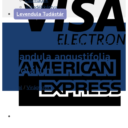
Csomagok
Ajándékkártya
Levendula Tudástár
BIO Levendula virágvíz –
Lavandula angustifolia
hidrolátum
Essential
/
Virágvizek