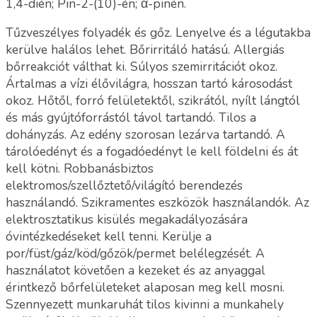
1,4-dién; Pin-2-(10)-én; α-pinén.
Tűzveszélyes folyadék és gőz. Lenyelve és a légutakba
kerülve halálos lehet. Bőrirritáló hatású. Allergiás
bőrreakciót válthat ki. Súlyos szemirritációt okoz.
Ártalmas a vízi élővilágra, hosszan tartó károsodást
okoz. Hőtől, forró felületektől, szikrától, nyílt lángtól
és más gyújtóforrástól távol tartandó. Tilos a
dohányzás. Az edény szorosan lezárva tartandó. A
tárolóedényt és a fogadóedényt le kell földelni és át
kell kötni. Robbanásbiztos
elektromos/szellőztető/világító berendezés
használandó. Szikramentes eszközök használandók. Az
elektrosztatikus kisülés megakadályozására
óvintézkedéseket kell tenni. Kerülje a
por/füst/gáz/köd/gőzök/permet belélegzését. A
használatot követően a kezeket és az anyaggal
érintkező bőrfelületeket alaposan meg kell mosni.
Szennyezett munkaruhát tilos kivinni a munkahely