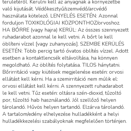
területéről. Kerülni kell az anyagnak a környezetbe
való kijutását. Védőkesztyű/szemvédő/arcvédő
használata kötelező. LENYELÉS ESETÉN: Azonnal
forduljon TOXIKOLÓGIAI KÖZPONTHOZ/orvoshoz.
HA BŐRRE (vagy hajra) KERÜL: Az összes szennyezett
ruhadarabot azonnal le kell vetni. A bőrt le kell
öblíteni vízzel [vagy zuhanyozás]. SZEMBE KERÜLÉS
ESETÉN: Több percig tartó óvatos öblítés vízzel. Adott
esetben a kontaktlencsék eltávolítása, ha könnyen
megoldható. Az öblítés folytatása. TILOS hánytatni.
Bőrirritáció vagy kiütések megjelenése esetén: orvosi
ellátást kell kérni. Ha a szemirritáció nem múlik el:
orvosi ellátást kell kérni. A szennyezett ruhadarabot
le kell vetni. Tűz esetén: oltásra szén-dioxid, tűzoltó
por, tűzoltó hab használandó. Jól szellőző helyen
tárolandó. Hűvös helyen tartandó. Elzárva tárolandó.
A tartalom/edény elhelyezése hulladékként a helyi
hulladékkezelési szabályoknak megfelelően történjen.