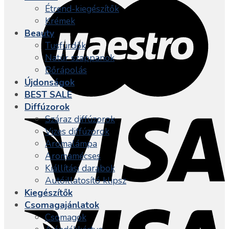
Étrend-kiegészítők
Krémek
Beauty
Tusfürdők
Natúr szappanok
Bőrápolás
Újdonságok
BEST SALE
Diffúzorok
Száraz diffúzorok
Vizes diffúzorok
Aromalámpa
Aromamécses
Kiállítási darabok
Autóillatosító klipsz
Kiegészítők
Csomagajánlatok
Csomagok