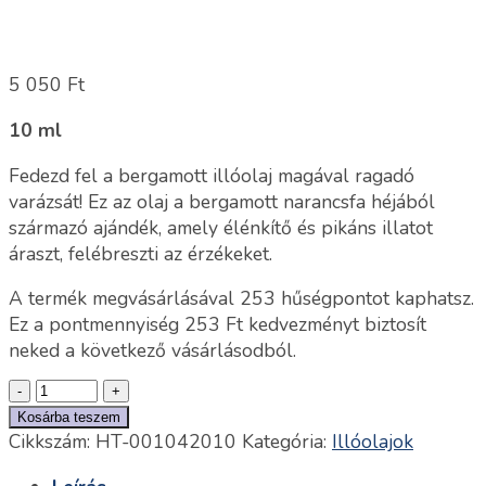
5 050
Ft
10 ml
Fedezd fel a bergamott illóolaj magával ragadó
varázsát! Ez az olaj a bergamott narancsfa héjából
származó ajándék, amely élénkítő és pikáns illatot
áraszt, felébreszti az érzékeket.
A termék megvásárlásával 253 hűségpontot kaphatsz.
Ez a pontmennyiség
253
Ft
kedvezményt biztosít
neked a következő vásárlásodból.
Kosárba teszem
Cikkszám:
HT-001042010
Kategória:
Illóolajok