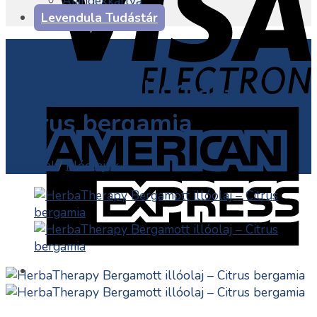
Ajándékkártya
Levendula Tudástár
Bergamott illóolaj –
Citrus bergamia
Essential
/
Illóolajok