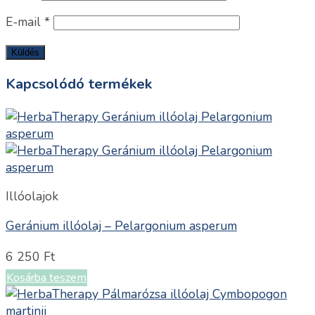
E-mail
*
Kapcsolódó termékek
Illóolajok
Geránium illóolaj – Pelargonium asperum
6 250
Ft
Kosárba teszem