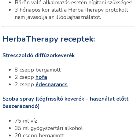
Bőrön való alkalmazás esetén hígítani szükséges!
3 hónapos kor alatt a HerbaTherapy protokoll
nem javasolja az illóolajhasználatot.
HerbaTherapy receptek:
Stresszoldó diffúzorkeverék
8 csepp bergamott
2 csepp
hofa
2 csepp
édesnarancs
Szoba spray (légfrissítő keverék – használat előtt
összerázandó)
75 ml víz
35 ml gyógyszertári alkohol
20 csepp bergamott