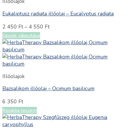
Illóolajok
Eukaliptusz radiata illóolaj – Eucalyptus radiata
2 450
Ft
–
4 550
Ft
Opciók választása
Illóolajok
Bazsalikom illóolaj – Ocimum basilicum
6 350
Ft
Kosárba teszem