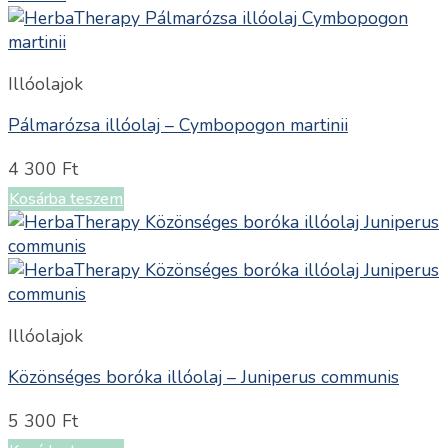
Illóolajok
Pálmarózsa illóolaj – Cymbopogon martinii
4 300
Ft
Kosárba teszem
Illóolajok
Közönséges boróka illóolaj – Juniperus communis
5 300
Ft