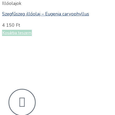
Illóolajok
Szegfűszeg illóolaj – Eugenia caryophyllus
4 150
Ft
Kosárba teszem