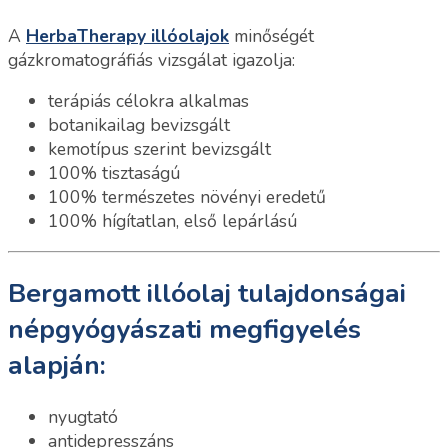
A
HerbaTherapy illóolajok
minőségét
gázkromatográfiás vizsgálat igazolja:
terápiás célokra alkalmas
botanikailag bevizsgált
kemotípus szerint bevizsgált
100% tisztaságú
100% természetes növényi eredetű
100% hígítatlan, első lepárlású
Bergamott illóolaj tulajdonságai
népgyógyászati megfigyelés
alapján:
nyugtató
antidepresszáns