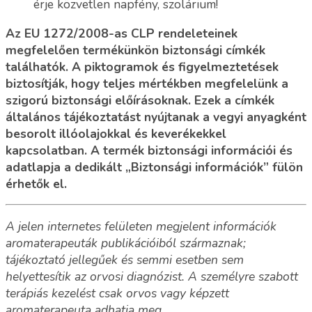
érje közvetlen napfény, szolárium!
Az EU 1272/2008-as CLP rendeleteinek
megfelelően termékünkön biztonsági címkék
találhatók. A piktogramok és figyelmeztetések
biztosítják, hogy teljes mértékben megfelelünk a
szigorú biztonsági előírásoknak. Ezek a címkék
általános tájékoztatást nyújtanak a vegyi anyagként
besorolt illóolajokkal és keverékekkel
kapcsolatban. A termék biztonsági információi és
adatlapja a dedikált „Biztonsági információk” fülön
érhetők el.
A jelen internetes felületen megjelent információk
aromaterapeuták publikációiból származnak;
tájékoztató jellegűek és semmi esetben sem
helyettesítik az orvosi diagnózist. A személyre szabott
terápiás kezelést csak orvos vagy képzett
aromaterapeuta adhatja meg.