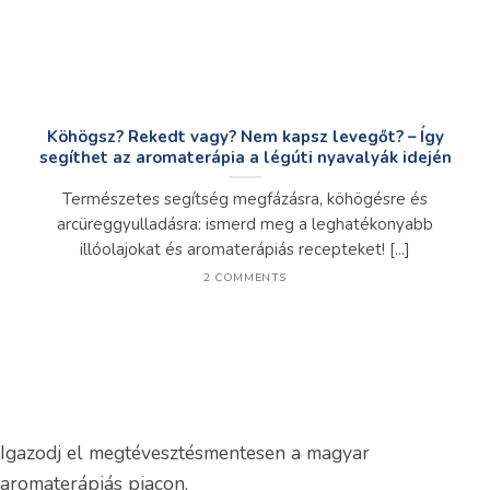
Köhögsz? Rekedt vagy? Nem kapsz levegőt? – Így
segíthet az aromaterápia a légúti nyavalyák idején
Természetes segítség megfázásra, köhögésre és
arcüreggyulladásra: ismerd meg a leghatékonyabb
illóolajokat és aromaterápiás recepteket! [...]
2 COMMENTS
Igazodj el megtévesztésmentesen a magyar
aromaterápiás piacon.