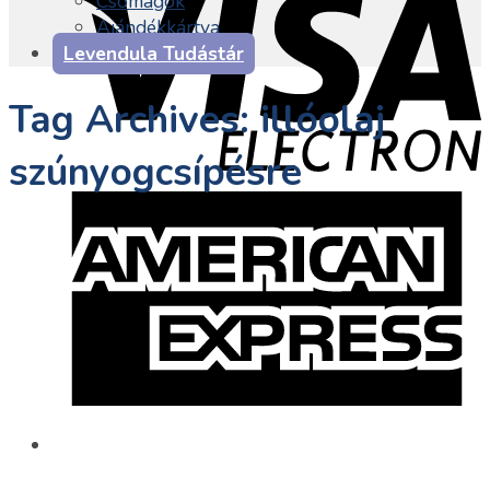
Csomagok
Ajándékkártya
Levendula Tudástár
Tag Archives:
illóolaj
szúnyogcsípésre