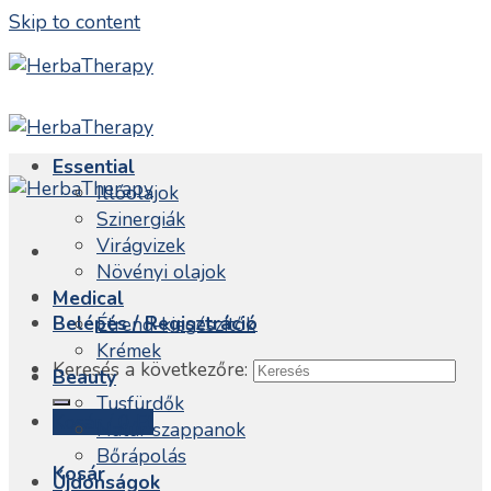
Skip to content
Essential
Illóolajok
Szinergiák
Virágvizek
Növényi olajok
Medical
Belépés / Regisztráció
Étrend-kiegészítők
Krémek
Keresés a következőre:
Beauty
Tusfürdők
Kosár /
0
Ft
Natúr szappanok
Bőrápolás
Kosár
Újdonságok