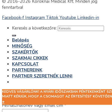
© 2016-2026 Koroknai Medical Kft. Minden jog
fenntartva!
Facebook-f
Instagram
Tiktok
Youtube
Linkedin-in
Keresés a következőre:
Belépés
MINŐSÉG
SZAKÉRTŐK
SZAKMAI CIKKEK
KAPCSOLAT
PARTNEREINK
PARTNER SZERETNÉK LENNI
KEDVES VÁSÁRLÓNK! A NYÁRI IDŐSZAKBAN PÉNTEKENKÉNT S
Belépés
MIATT KÉRJÜK, HOGY A CSOMAGOT AZ ÉRTESÍTÉST KÖVETŐEN
+
Felhasználónév vagy Email cím
*