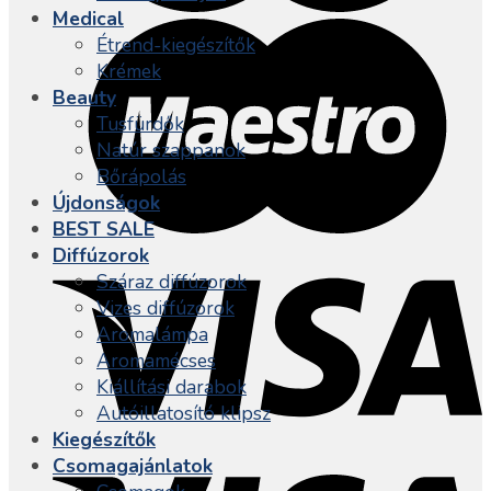
Medical
Étrend-kiegészítők
Krémek
Beauty
Tusfürdők
Natúr szappanok
Bőrápolás
Újdonságok
BEST SALE
Diffúzorok
Száraz diffúzorok
Vizes diffúzorok
Aromalámpa
Aromamécses
Kiállítási darabok
Autóillatosító klipsz
Kiegészítők
Csomagajánlatok