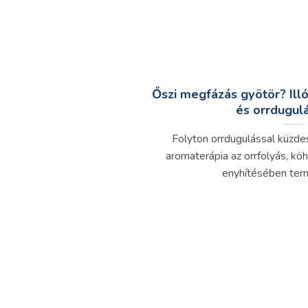
Őszi megfázás gyötör? Illó
és orrdugulá
Folyton orrdugulással küzde
aromaterápia az orrfolyás, kö
enyhítésében term