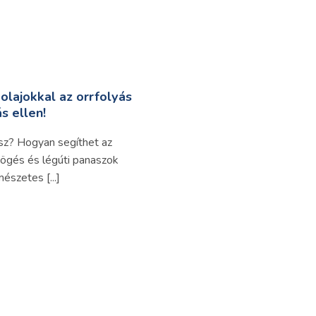
olajokkal az orrfolyás
s ellen!
sz? Hogyan segíthet az
högés és légúti panaszok
észetes [...]