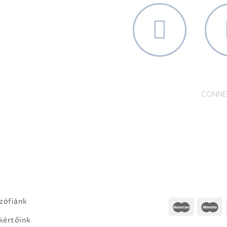
100%
ÁLLAT
TERMÉSZETES
MENT
CONNE
ozófiánk
kértőink