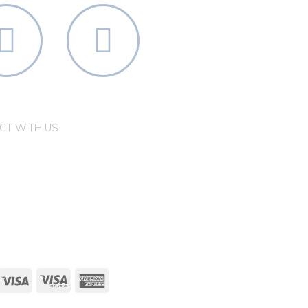
KÍSÉRLET-
BEVIZSGÁLT
ES
TERMÉKEK
CT WITH US