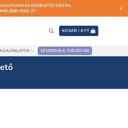
AGAUTOMATÁS KÉZBESÍTÉS ESETÉN,
+
MIELŐBB VEDD ÁT.
KOSÁR /
0
FT
AGAJÁNLATOK
LEVENDULA TUDÁSTÁR
tető