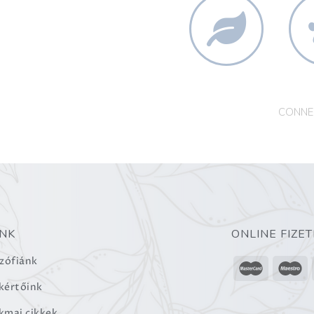
ás piacon.
100%
ÁLLA
TERMÉSZETES
M
CONNE
NK
ONLINE FIZET
ozófiánk
kértőink
kmai cikkek