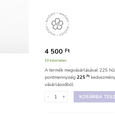
4 500
Ft
10 készleten
A termék megvásárlásával 225 hűs
Ft
pontmennyiség
225
kedvezményt
vásárlásodból.
KOSÁRBA TES