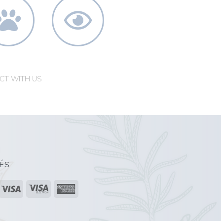
TKÍSÉRLET-
BEVIZSGÁLT
ENTES
TERMÉKEK
CT WITH US
ÉS