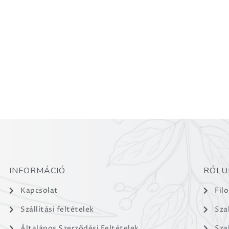
Igazodj el megtévesztésmentesen a magyar aromaterápi
Célkitűzésünk a tudatos felhasználás.
INFORMÁCIÓ
RÓLU
Kapcsolat
Fil
Szállítási feltételek
Sza
Általános Szerződési Feltételek
Sza