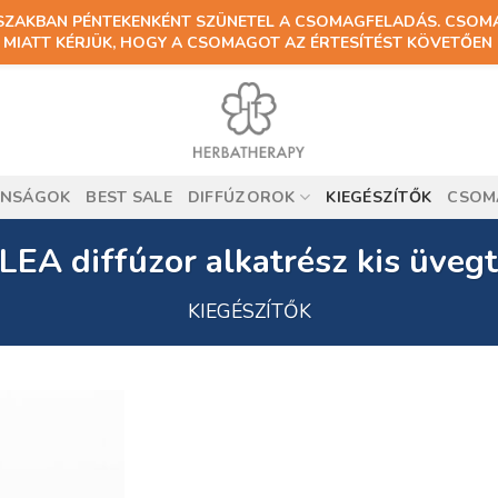
ŐSZAKBAN PÉNTEKENKÉNT SZÜNETEL A CSOMAGFELADÁS. CSOM
MIATT KÉRJÜK, HOGY A CSOMAGOT AZ ÉRTESÍTÉST KÖVETŐEN 
ONSÁGOK
BEST SALE
DIFFÚZOROK
KIEGÉSZÍTŐK
CSOM
EA diffúzor alkatrész kis üveg
KIEGÉSZÍTŐK