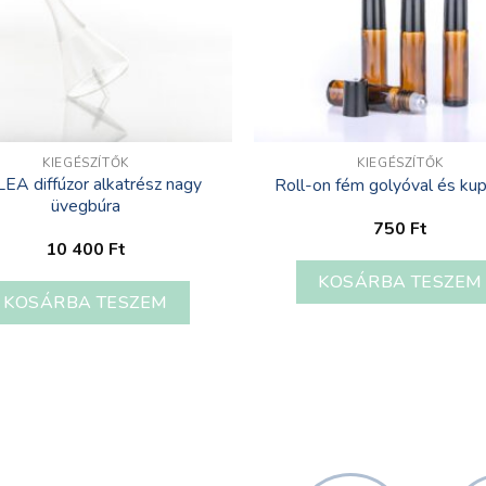
KIEGÉSZÍTŐK
KIEGÉSZÍTŐK
EA diffúzor alkatrész nagy
Roll-on fém golyóval és ku
üvegbúra
750
Ft
10 400
Ft
KOSÁRBA TESZEM
KOSÁRBA TESZEM