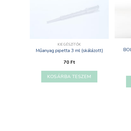
KIEGÉSZÍTŐK
 kupakkal
BOL
Műanyag pipetta 3 ml (skálázott)
/ 200 ml)
70
Ft
t
KOSÁRBA TESZEM
TÁSA