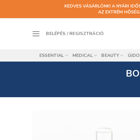
KEDVES VÁSÁRLÓNK! A NYÁRI ID
AZ EXTRÉM HŐSÉG 
BELÉPÉS / REGISZTRÁCIÓ
ESSENTIAL
MEDICAL
BEAUTY
ÚJD
BOL