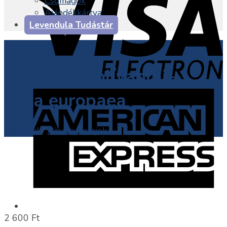
Csomagok
Ajándékkártya
Levendula Tudástár
Extra szűz olívaolaj –
Olea europaea
Essential
/
Növényi olajok
2 600
Ft