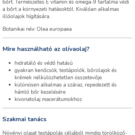
bőrt. Természetes E vitamin és omega-9 tartalma védi
a bőrt a környezeti hatásoktól. Kiválóan alkalmas
illóolajok hígítására.
Botanikai név: Olea europaea
Mire használható az olívaolaj?
hidratáló és védő hatású
gyakran kenőcsök, testápolók, bőrolajok és
krémek nélkülözhetetlen összetevője
különösen alkalmas a száraz, repedezett és
hámló bőr kezelésére
kivonatolaj macerátumokhoz
Szakmai tanács
Növényi olajat testápolás céljából mindig törölköző-