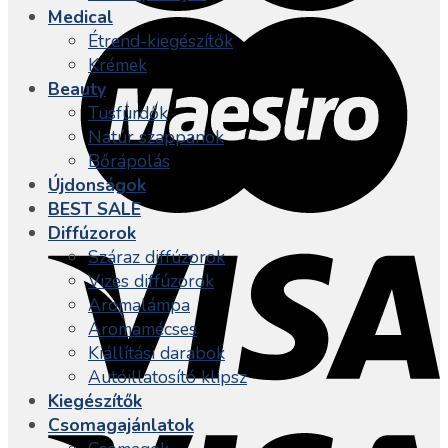
Medical
Étrend-kiegészítők
Krémek
Beauty
Tusfürdők
Natúr szappanok
Bőrápolás
Újdonságok
BEST SALE
Diffúzorok
Száraz diffúzorok
Vizes diffúzorok
Aromalámpa
Aromamécses
Kiállítási darabok
Autóillatosító klipsz
Kiegészítők
Csomagajánlatok