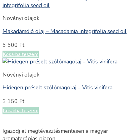
Növényi olajok
Makadámdió olaj – Macadamia integrifolia seed oil
5 500
Ft
Kosárba teszem
Növényi olajok
Hidegen préselt szőlőmagolaj – Vitis vinifera
3 150
Ft
Kosárba teszem
Igazodj el megtévesztésmentesen a magyar
aromaterápiás piacon.