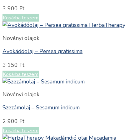
3 900
Ft
Kosárba teszem
Növényi olajok
Avokádóolaj – Persea gratissima
3 150
Ft
Kosárba teszem
Növényi olajok
Szezámolaj – Sesamum indicum
2 900
Ft
Kosárba teszem