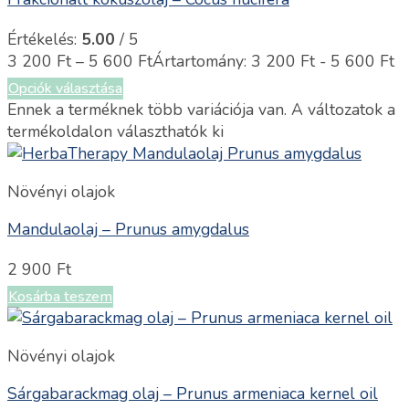
Értékelés:
5.00
/ 5
3 200
Ft
–
5 600
Ft
Ártartomány: 3 200 Ft - 5 600 Ft
Opciók választása
Ennek a terméknek több variációja van. A változatok a
termékoldalon választhatók ki
Növényi olajok
Mandulaolaj – Prunus amygdalus
2 900
Ft
Kosárba teszem
Növényi olajok
Sárgabarackmag olaj – Prunus armeniaca kernel oil