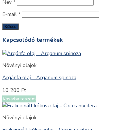
Név
*
E-mail
*
Kapcsolódó termékek
Növényi olajok
Argánfa olaj – Arganum spinoza
10 200
Ft
Kosárba teszem
Növényi olajok
Frakcionált kókuszolaj – Cocus nucifera