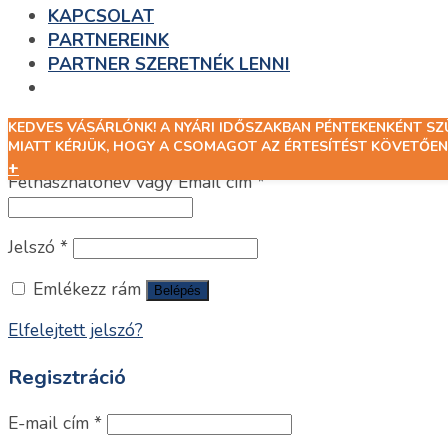
KAPCSOLAT
PARTNEREINK
PARTNER SZERETNÉK LENNI
KEDVES VÁSÁRLÓNK! A NYÁRI IDŐSZAKBAN PÉNTEKENKÉNT S
Belépés
MIATT KÉRJÜK, HOGY A CSOMAGOT AZ ÉRTESÍTÉST KÖVETŐEN
+
Felhasználónév vagy Email cím
*
Jelszó
*
Emlékezz rám
Belépés
Elfelejtett jelszó?
Regisztráció
E-mail cím
*