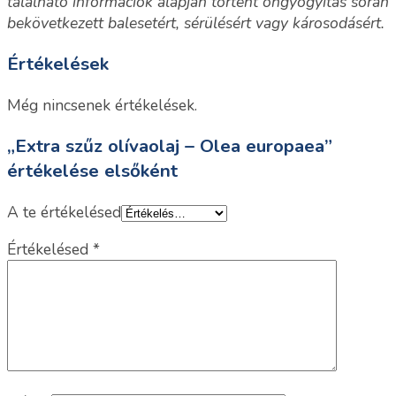
található információk alapján történt öngyógyítás során
bekövetkezett balesetért, sérülésért vagy károsodásért.
Értékelések
Még nincsenek értékelések.
„Extra szűz olívaolaj – Olea europaea”
értékelése elsőként
A te értékelésed
Értékelésed
*