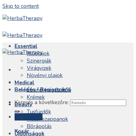
Skip to content
Essential
Illóolajok
Szinergiák
Virágvizek
Növényi olajok
Medical
Belépés / Regisztráció
Étrend-kiegészítők
Krémek
Keresés a következőre:
Beauty
Tusfürdők
Kosár /
0
Ft
Natúr szappanok
Bőrápolás
Kosár
Újdonságok