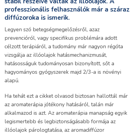
stabil részeivé váltak az illóolajok. A
professzionális felhasználók már a száraz
diffúzoroka is ismerik.
Legyen szó betegségmegelőzésről, azaz
prevencióról, vagy specifikus problémára adott
célzott terápiáról, a tudomány már nagyon régóta
vizsgálja az illóolajok hatásmechanizmusát,
hatásosságuk tudományosan bizonyított, sőt a
hagyományos gyógyszerek majd 2/3-a is növényi
alapú.
Ha
tehát
ezt a cikket olvasod biztosan hallottál már
az aromaterápia jótékony hatásáról, talán már
alkalmaz
od
is azt. Az aromaterápia manapság egyik
legismertebb és
legbiztonságásabb
formája az
illóolajok párologtatása, az
aromadiffúzor