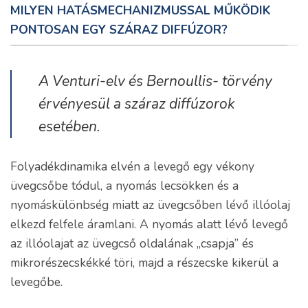
MILYEN HATÁSMECHANIZMUSSAL MŰKÖDIK
PONTOSAN EGY SZÁRAZ DIFFÚZOR?
A Venturi-elv és Bernoullis- törvény
érvényesül a száraz diffúzorok
esetében.
Folyadékdinamika elvén a levegő egy vékony
üvegcsőbe tódul, a nyomás lecsökken és a
nyomáskülönbség miatt az üvegcsőben lévő illóolaj
elkezd felfele áramlani. A nyomás alatt lévő levegő
az illóolajat az üvegcső oldalának „csapja” és
mikrorészecskékké töri, majd a részecske kikerül a
levegőbe.