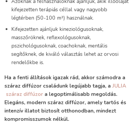
Azoknak a felhasználóknak ajánljuk, akik illóolajat
kifejezetten terápiás céllal
vagy nagyobb
légtérben (50-100 m²)
használnak.
Kifejezetten ajánljuk kineziológusoknak,
masszőröknek, reflexológusoknak,
pszichológusoknak, coachoknak, mentális
segítőknek,
de kiváló választás lehet az orvosi
rendelőkbe is.
Ha a fenti állítások igazak rád, akkor számodra a
száraz diffúzor családunk legújabb tagja, a
JULIA
száraz diffúzor
a legoptimálisabb megoldás.
Elegáns, modern száraz diffúzor, amely tartós és
intenzív illatot biztosít otthonodban, mindezt
kompromisszumok nélkül.