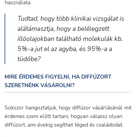
használata.
Tudtad, hogy több klinikai vizsgálat is
alátámasztja, hogy a belélegzett
illóolajokban található molekulák kb.
5%-a jut el az agyba, és 95%-a a
tüdőbe?
MIRE ÉRDEMES FIGYELNI, HA DIFFÚZORT
SZERETNÉNK VÁSÁROLNI?
Sokszor hangoztatjuk, hogy diffúzor vásárlásánál mit
érdemes szem előtt tartani, hogyan válassz olyan
diffúzort, ami évekig segíthet téged és családodat.