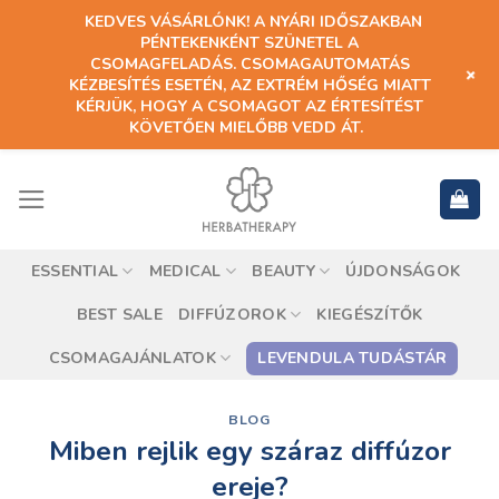
KEDVES VÁSÁRLÓNK! A NYÁRI IDŐSZAKBAN
PÉNTEKENKÉNT SZÜNETEL A
CSOMAGFELADÁS. CSOMAGAUTOMATÁS
+
KÉZBESÍTÉS ESETÉN, AZ EXTRÉM HŐSÉG MIATT
KÉRJÜK, HOGY A CSOMAGOT AZ ÉRTESÍTÉST
KÖVETŐEN MIELŐBB VEDD ÁT.
ESSENTIAL
MEDICAL
BEAUTY
ÚJDONSÁGOK
BEST SALE
DIFFÚZOROK
KIEGÉSZÍTŐK
CSOMAGAJÁNLATOK
LEVENDULA TUDÁSTÁR
BLOG
Miben rejlik egy száraz diffúzor
ereje?