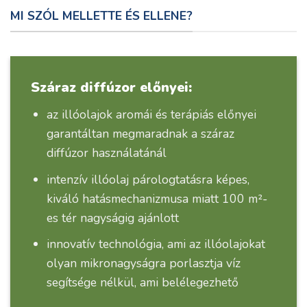
MI SZÓL MELLETTE ÉS ELLENE?
Száraz diffúzor előnyei:
az illóolajok aromái és terápiás előnyei
garantáltan megmaradnak a száraz
diffúzor használatánál
intenzív illóolaj párologtatásra képes,
kiváló hatásmechanizmusa miatt 100 m²-
es tér nagyságig ajánlott
innovatív technológia, ami az illóolajokat
olyan mikronagyságra porlasztja víz
segítsége nélkül, ami belélegezhető