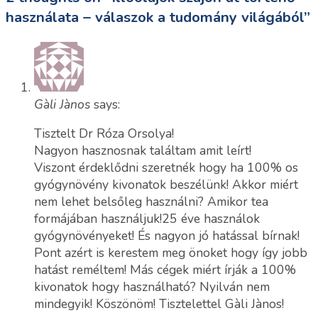
használata – válaszok a tudomány világából
”
Gàli Jànos
says:
Tisztelt Dr Róza Orsolya!
Nagyon hasznosnak találtam amit leírt!
Viszont érdeklődni szeretnék hogy ha 100% os
gyógynövény kivonatok beszélünk! Akkor miért
nem lehet belsőleg használni? Amikor tea
formájában használjuk!25 éve használok
gyógynövényeket! És nagyon jó hatással bírnak!
Pont azért is kerestem meg önoket hogy így jobb
hatást reméltem! Más cégek miért írják a 100%
kivonatok hogy használható? Nyilván nem
mindegyik! Köszönöm! Tisztelettel Gàli Jànos!