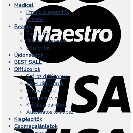
Medical
Étrend-kiegészítők
Krémek
Beauty
Tusfürdők
Natúr szappanok
Bőrápolás
Újdonságok
BEST SALE
Diffúzorok
Száraz diffúzorok
Vizes diffúzorok
Aromalámpa
Aromamécses
Kiállítási darabok
Autóillatosító klipsz
Kiegészítők
Csomagajánlatok