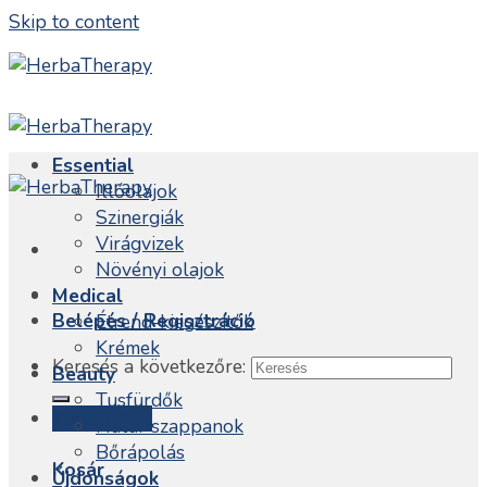
Skip to content
Essential
Illóolajok
Szinergiák
Virágvizek
Növényi olajok
Medical
Belépés / Regisztráció
Étrend-kiegészítők
Krémek
Keresés a következőre:
Beauty
Tusfürdők
Kosár /
0
Ft
Natúr szappanok
Bőrápolás
Kosár
Újdonságok