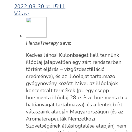
2022-03-30 at 15:11
Válasz
HerbaTherapy
says:
Kedves János! Különbséget kell tennünk
illóolaj (alapvetően egy zárt rendszerben
történt eljárás – vízgőzdesztilláció
eredménye), és az illóolajat tartalmazó
gyógynövény között. Mivel az illóolajok
koncentrált termékek (pl. egy csepp
borsmenta illóolaj 28 csésze borsmenta tea
hatóanyagát tartalmazza), és a fentebb írt
válaszaink alapján Magyarországon (és az
Aromaterapeuták Nemzetközi
Szövetségének állásfoglalása alapján) nem