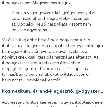
illóolajokat belsőlegesen használjuk.
A növényi gyógyszerekkel, gyógynövényeket
tartalmazó étrend-kiegészítőkkel szemben
az illóolajok belső használata viszont nem
teljesen egyértelmű.
Valószínűleg ebbe belejátszik, hogy nem sűrűn
illatozik macskagyökér a nappalinkban, és nem kenjük
be magunkat csalánlevélpasztával. Ezeknek a
növényeknek ‘csak’ terápiás használata elterjedt. Az
illóolajokat viszont a relaxáció érdekében
csepegtethetjünk diffúzorunkba is, és kapszula
formájában is bevehetjük őket, például gyomor-
bélrendszeri problémák esetén.
Kozmetikum, étrend-kiegészítő, gyógyszer...
Azt viszont fontos kiemelni, hogy az illóolajok nem