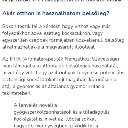
Akár otthon is használhatom belsőleg?
Sokan teszik fel a kérdést, hogy vízhez vagy más
folyadékhoz adva, esetleg kockacukron, vagy
egyszerűen cseppek formájában közvetlenül, belsőleg
alkalmazhatják-e a megvásárolt illóolajat.
Az IFPA (Aromaterapeuták Nemzetközi Szövetsége)
nem támogatja az illóolajok belsőleges használatát,
mivel úgy véli, hogy az illóolajok lenyelése potenciális
biztonsági kockázatokat rejt magában, különösen a
száj, a gyomor és az általános gyomorirritáció
tekintetében.
A lenyelés növeli a
gyógyszerkölcsönhatások és a túladagolás
kockázatát is, mivel az illóolaj sokkal
nagyobb mennyiségben szívódik fel a