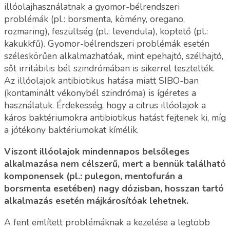
illóolajhasználatnak a gyomor-bélrendszeri
problémák (pl.: borsmenta, kömény, oregano,
rozmaring), feszültség (pl.: levendula), köptető (pl.:
kakukkfű). Gyomor-bélrendszeri problémák esetén
széleskörűen alkalmazhatóak, mint epehajtó, szélhajtó,
sőt irritábilis bél szindrómában is sikerrel tesztelték.
Az illóolajok antibiotikus hatása miatt SIBO-ban
(kontaminált vékonybél szindróma) is ígéretes a
használatuk. Érdekesség, hogy a citrus illóolajok a
káros baktériumokra antibiotikus hatást fejtenek ki, míg
a jótékony baktériumokat kímélik.
Viszont illóolajok mindennapos belsőleges
alkalmazása nem célszerű, mert a bennük található
komponensek (pl.: pulegon, mentofurán a
borsmenta esetében) nagy dózisban, hosszan tartó
alkalmazás esetén májkárosítóak lehetnek.
A fent említett problémáknak a kezelése a legtöbb