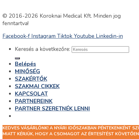
© 2016-2026 Koroknai Medical Kft. Minden jog
fenntartva!
Facebook-f
Instagram
Tiktok
Youtube
Linkedin-in
Keresés a következőre:
Belépés
MINŐSÉG
SZAKÉRTŐK
SZAKMAI CIKKEK
KAPCSOLAT
PARTNEREINK
PARTNER SZERETNÉK LENNI
KEDVES VÁSÁRLÓNK! A NYÁRI IDŐSZAKBAN PÉNTEKENKÉNT S
Belépés
MIATT KÉRJÜK, HOGY A CSOMAGOT AZ ÉRTESÍTÉST KÖVETŐEN