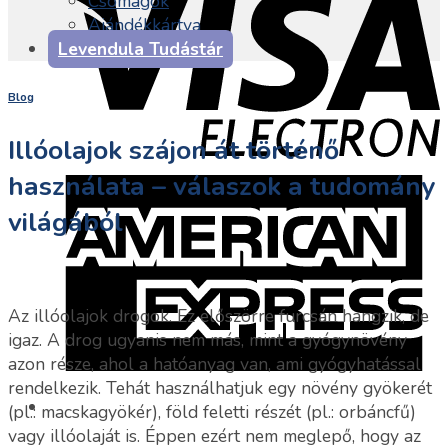
Csomagok
Ajándékkártya
Levendula Tudástár
Blog
Illóolajok szájon át történő
használata – válaszok a tudomány
világából
Az illóolajok drogok.
Ez előszörre furcsán hangzik, de
igaz. A drog ugyanis nem más, mint a gyógynövény
azon része, ahol a hatóanyag van, ami gyógyhatással
rendelkezik. Tehát használhatjuk egy növény gyökerét
(pl.: macskagyökér), föld feletti részét (pl.: orbáncfű)
vagy illóolaját is. Éppen ezért nem meglepő, hogy az