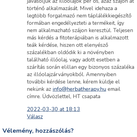
javasoljuk az illóolajok per os, azaz szájon át
történő alkalmazását. Mivel idehaza a
legtöbb forgalmazó nem táplálékkiegészítő
formában engedélyezteti a termékeit, így
nem alkalmazható szájon keresztül. Teljesen
más kérdés a fitoterápiában is alkalmazott
teák kérdése, hiszen ott elenyésző
százalékban oldódik ki a növényben
található illóolaj, vagy adott esetben a
szárítás során elillan egy bizonyos százaléka
az illóolajzárványokból. Amennyiben
további kérdése lenne, kérem küldje el
nekünk az
info@herbatherapy.hu
email
címre. Üdvözlettel, HT csapata
2022-03-30 at 18:13
Válasz
Vélemény, hozzászólás?