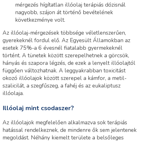
mérgezés hígítatlan illóolaj terápiás dózisnál
nagyobb, szájon át történő bevételének
következménye volt.
Az illóolaj-mérgezések többsége véletlenszerűen,
gyerekeknél fordul elő. Az Egyesült Államokban az
esetek 75%-a 6 évesnél fiatalabb gyermekeknél
történt. A tünetek között szerepelhetnek a görcsök,
hányás és szapora légzés, de ezek a lenyelt illóolajtól
függően változhatnak. A leggyakrabban toxicitást
okozó illóolajok között szerepel a kámfor, a metil-
szalicilát, a szegfűszeg, a fahéj és az eukaliptusz
illóolaja.
Illóolaj mint csodaszer?
Az illóolajok megfelelően alkalmazva sok terápiás
hatással rendelkeznek, de mindenre ők sem jelentenek
megoldást. Néhány kiemelt területe a belsőleges