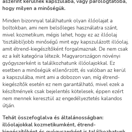
aszerint kerülnek kapszulába, vagy párologtatóba,
hogy milyen a minőségük.
Minden bizonnyal találhatunk olyan illóolajat a
boltokban, ami nem belsőleges használatra szánt,
mivel kozmetikum, mégis lehet, hogy ez az illóolaj
‘tisztább’/jobb minőségű mint egy kapszulázott illóolaj,
amit étrend-kiegészítőként forgalmaznak. De nem csak
ez a két kategória létezik. Magyarországon növényi
gyógyszerként is találkozhatunk illóolajokkal. Ez
esetben a minőségük ellenőrzött, és valóban az kerül
a kapszulába, mint ami a dobozon van, míg étrend-
kiegészítők esetén ez nem garantálható, mivel ezek a
készítmények csak bejelentés kötelesek, éppen ezért
nem mennek keresztül az engedélyeztetés kalandos
útján.
Tehát összefoglalva és általánosságban:
illóolajokkal kozmetikumként, étrend-
kiegészítőként és gyógyszerként is találkozhatunk.