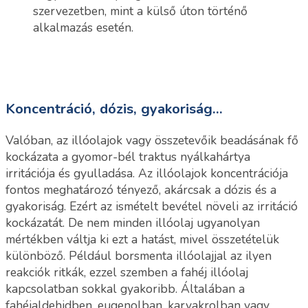
szervezetben, mint a külső úton történő
alkalmazás esetén.
Koncentráció, dózis, gyakoriság...
Valóban, az illóolajok vagy összetevőik beadásának fő
kockázata a gyomor-bél traktus nyálkahártya
irritációja és gyulladása. Az illóolajok koncentrációja
fontos meghatározó tényező, akárcsak a dózis és a
gyakoriság. Ezért az ismételt bevétel növeli az irritáció
kockázatát.
De nem minden illóolaj ugyanolyan
mértékben váltja ki ezt a hatást, mivel összetételük
különböző. Például borsmenta illóolajjal az ilyen
reakciók ritkák, ezzel szemben a fahéj illóolaj
kapcsolatban sokkal gyakoribb. Általában a
fahéjaldehidben, eugenolban, karvakrolban vagy