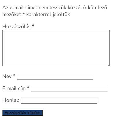
Az e-mail címet nem tesszük közzé.
A kötelező
mezőket
*
karakterrel jelöltük
Hozzászólás
*
Név
*
E-mail cím
*
Honlap