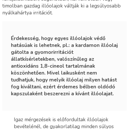
timolban gazdag illóolajok váltják ki a legsúlyosabb
nyálkahártya irritációt.
Érdekesség, hogy egyes illóolajok védő
hatásúak is lehetnek, pl.: a kardamon illóolaj
gátolta a gyomorirritációt
állatkísérletekben, valószínűleg az
antioxidáns 1,8-cineol tartalmának
köszönhetően. Mivel laikusként nem
tudhatjuk, hogy melyik illóolaj milyen hatást
fog kiváltani, ezért érdemes bélben oldódó
kapszulaként beszerezni a kívánt illóolajat.
Igaz mérgezések is előfordultak illóolajok
bevételénél, de gyakorlatilag minden súlyos