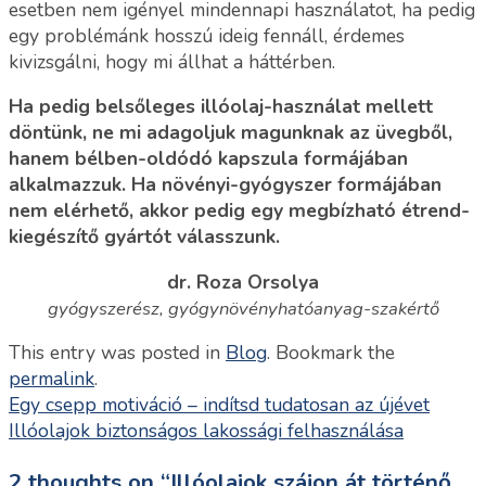
esetben nem igényel mindennapi használatot, ha pedig
egy problémánk hosszú ideig fennáll, érdemes
kivizsgálni, hogy mi állhat a háttérben.
Ha pedig belsőleges illóolaj-használat mellett
döntünk, ne mi adagoljuk magunknak az üvegből,
hanem bélben-oldódó kapszula formájában
alkalmazzuk. Ha növényi-gyógyszer formájában
nem elérhető, akkor pedig egy megbízható étrend-
kiegészítő gyártót válasszunk.
dr. Roza Orsolya
gyógyszerész, gyógynövényhatóanyag-szakértő
This entry was posted in
Blog
. Bookmark the
permalink
.
Egy csepp motiváció – indítsd tudatosan az újévet
Illóolajok biztonságos lakossági felhasználása
2 thoughts on “
Illóolajok szájon át történő