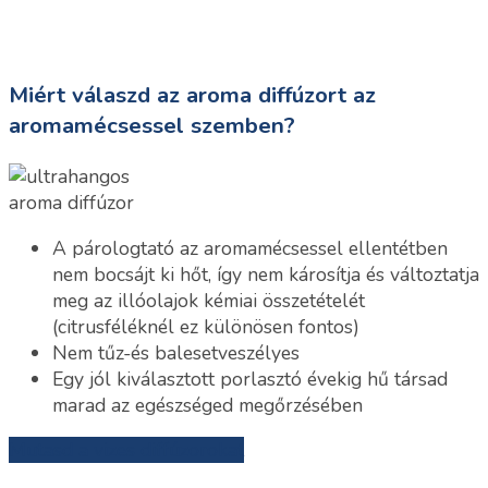
Miért válaszd az aroma diffúzort az
aromamécsessel szemben?
A párologtató az aromamécsessel ellentétben
nem bocsájt ki hőt, így nem károsítja és változtatja
meg az illóolajok kémiai összetételét
(citrusféléknél ez különösen fontos)
Nem tűz-és balesetveszélyes
Egy jól kiválasztott porlasztó évekig hű társad
marad az egészséged megőrzésében
Mutasd a vizes diffúzorokat