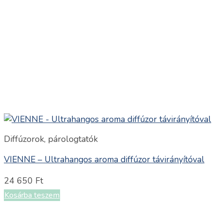
Diffúzorok, párologtatók
VIENNE – Ultrahangos aroma diffúzor távirányítóval
24 650
Ft
Kosárba teszem