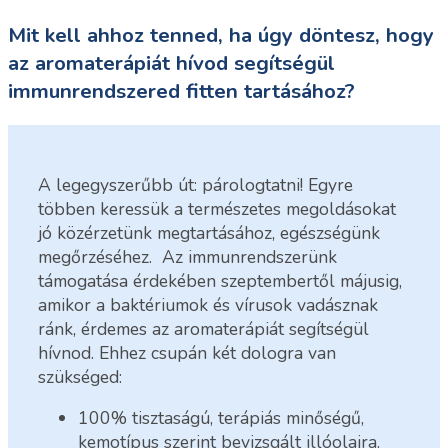
Mit kell ahhoz tenned, ha úgy döntesz, hogy
az aromaterápiát hívod segítségül
immunrendszered fitten tartásához?
A legegyszerűbb út: párologtatni! Egyre
többen keressük a természetes megoldásokat
jó közérzetünk megtartásához, egészségünk
megőrzéséhez. Az immunrendszerünk
támogatása érdekében szeptembertől májusig,
amikor a baktériumok és vírusok vadásznak
ránk, érdemes az aromaterápiát segítségül
hívnod. Ehhez csupán két dologra van
szükséged:
100% tisztaságú, terápiás minőségű,
kemotípus szerint bevizsgált illóolajra.