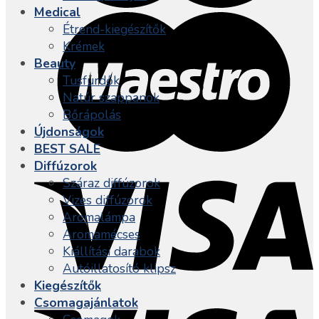
Medical
Étrend-kiegészítők
Krémek
Beauty
Tusfürdők
Natúr szappanok
Bőrápolás
Újdonságok
BEST SALE
Diffúzorok
Száraz diffúzorok
Vizes diffúzorok
Aromalámpa
Aromamécses
Kiállítási darabok
Autóillatosító klipsz
Kiegészítők
Csomagajánlatok