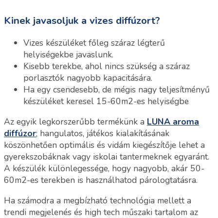
Kinek javasoljuk a vizes diffúzort?
Vizes készüléket főleg száraz légterű
helyiségekbe javaslunk.
Kisebb terekbe, ahol nincs szükség a száraz
porlasztók nagyobb kapacitására.
Ha egy csendesebb, de mégis nagy teljesítményű
készüléket keresel 15-60m2-es helyiségbe
Az egyik legkorszerűbb termékünk a
LUNA aroma
diffúzor
; hangulatos, játékos kialakításának
köszönhetően optimális és vidám kiegészítője lehet a
gyerekszobáknak vagy iskolai tantermeknek egyaránt.
A készülék különlegessége, hogy nagyobb, akár 50-
60m2-es terekben is használhatod párologtatásra.
Ha számodra a megbízható technológia mellett a
trendi megjelenés és high tech műszaki tartalom az