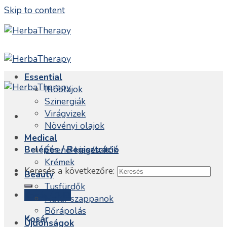
Skip to content
Essential
Illóolajok
Szinergiák
Virágvizek
Növényi olajok
Medical
Belépés / Regisztráció
Étrend-kiegészítők
Krémek
Keresés a következőre:
Beauty
Tusfürdők
Kosár /
0
Ft
Natúr szappanok
Bőrápolás
Kosár
Újdonságok