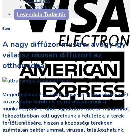
Csomagok
Ajándékkártya
Levendula Tudástár
Blog
A nagy diffúzor mustra, avagy így
válassz okosan diffúzort az
otthonodba!
Megérkezik az ősz, lehűl a levegő, a gyerekek ismét
közösségbe kerülnek, és mi visszatérünk a
munkahelyünkre, ahol sajnálatos módon mindenhol
fokozottabban kell ügyelnünk a felületek, a terek
fertőtlenítésére, hiszen a közösségi terekben
számtalan baktériummal, vírussal találkozhatunk.