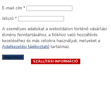
E-mail cím
*
Jelszó
*
A személyes adatokat a weboldalon történő vásárlási
élmény fenntartásához, a fiókhoz való hozzáférés
kezeléséhez és más célokra használjuk, melyeket a
Adatkezelési tájékoztató
tartalmaz.
Regisztráció
SZÁLLÍTÁSI INFORMÁCIÓ
SZÁLLÍTÁSI INFORMÁCIÓ
SZÁLLÍTÁSI INFORMÁCIÓ
SZÁLLÍTÁSI INFORMÁCIÓ