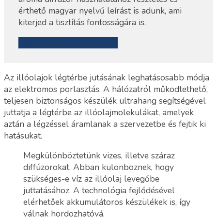
érthető magyar nyelvű leírást is adunk, ami
kiterjed a tisztítás fontosságára is.
Megnézem a készülékeket
Az illóolajok légtérbe jutásának leghatásosabb módja
az elektromos porlasztás. A hálózatról működtethető,
teljesen biztonságos készülék ultrahang segítségével
juttatja a légtérbe az illóolajmolekulákat, amelyek
aztán a légzéssel áramlanak a szervezetbe és fejtik ki
hatásukat.
Megkülönböztetünk vizes, illetve száraz
diffúzorokat. Abban különböznek, hogy
szükséges-e víz az illóolaj levegőbe
juttatásához. A technológia fejlődésével
elérhetőek akkumulátoros készülékek is, így
válnak hordozhatóvá.