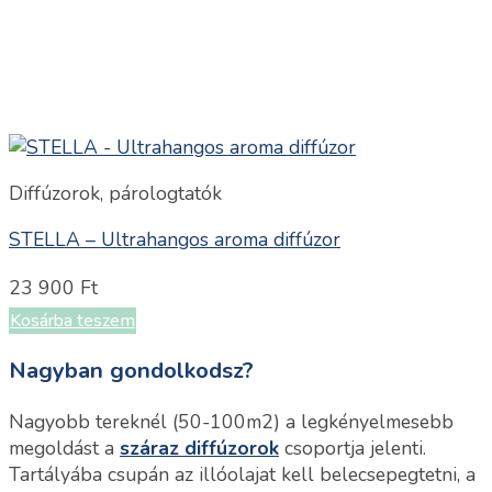
Diffúzorok, párologtatók
STELLA – Ultrahangos aroma diffúzor
23 900
Ft
Kosárba teszem
Nagyban gondolkodsz?
Nagyobb tereknél (50-100m2) a legkényelmesebb
megoldást a
száraz diffúzorok
csoportja jelenti.
Tartályába csupán az illóolajat kell belecsepegtetni, a