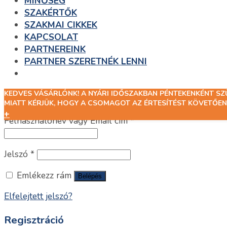
MINŐSÉG
SZAKÉRTŐK
SZAKMAI CIKKEK
KAPCSOLAT
PARTNEREINK
PARTNER SZERETNÉK LENNI
KEDVES VÁSÁRLÓNK! A NYÁRI IDŐSZAKBAN PÉNTEKENKÉNT S
Belépés
MIATT KÉRJÜK, HOGY A CSOMAGOT AZ ÉRTESÍTÉST KÖVETŐEN
+
Felhasználónév vagy Email cím
*
Jelszó
*
Emlékezz rám
Belépés
Elfelejtett jelszó?
Regisztráció