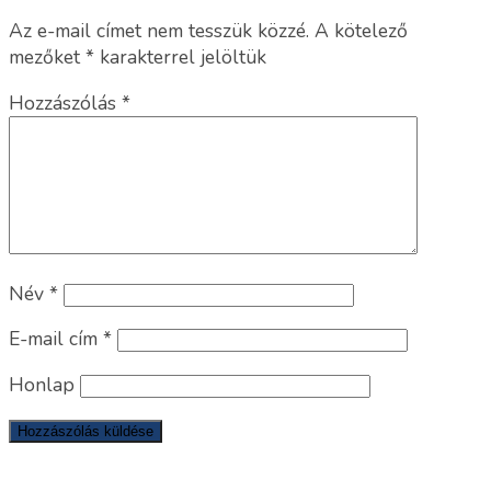
Az e-mail címet nem tesszük közzé.
A kötelező
mezőket
*
karakterrel jelöltük
Hozzászólás
*
Név
*
E-mail cím
*
Honlap