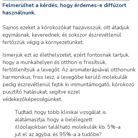
Felmerülhet a kérdés, hogy érdemes-e diffúzort
használnunk.
Sajnos ezeket a kórokozókat hazavisszük, ott átadjuk
egymásnak, keverednek, és sokszor észrevétlenül
fertőzzük végig a környezetünket.
Ismerjük ezt az élethelyzetet, ezért fontosnak tartjuk,
hogy a munkahelyen és otthon is frissítsük,
fertőtlenítsük a levegőt. Az aromaterápiával otthonunk
harmonikus, friss lesz, a levegőbe kerülő molekulák
pedig észrevétlenül fejtik ki immuntámogató, kórokozó
pusztító hatásukat, segítve ezzel
védekezőképességünket.
Tudtad, hogy több klinikai vizsgálat is
alátámasztja, hogy a belélegzett
illóolajokban található molekulák kb. 5%-a
jut el az agyba, és 95%-a a tüdőbe?