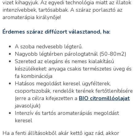
vizet kihagyjuk. Az egyedi technológia miatt az illatok
intenzívebbek, tartósabbak. A száraz porlasztó az
aromaterápia királynője!
Érdemes száraz diffúzort választanod, ha:
A szoba nedvesebb légterű.
Nagyobb légtérben párologtatnál (50-80m2)
Szereted az elegáns és nemes kialakítású
készülékeket: anyaga csakis természetes üveg és
fa kombinációja
Hatásos megoldást keresel ügyfélterek,
csoportszobák, rendelők terének fertőtlenítésére
(erre a célra kifejezetten a
BIO citromillóolajat
javasoljuk)
Intenzív és tartós aromaterápiás megoldást
keresel
Ha a fenti állításokből akár kettő igaz rád, akkor