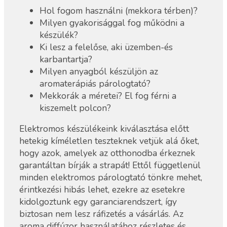
Hol fogom használni (mekkora térben)?
Milyen gyakorisággal fog működni a
készülék?
Ki lesz a felelőse, aki üzemben-és
karbantartja?
Milyen anyagból készüljön az
aromaterápiás párologtató?
Mekkorák a méretei? El fog férni a
kiszemelt polcon?
Elektromos készülékeink kiválasztása előtt
hetekig kíméletlen teszteknek vetjük alá őket,
hogy azok, amelyek az otthonodba érkeznek
garantáltan bírják a strapát! Ettől függetlenül
minden elektromos párologtató tönkre mehet,
érintkezési hibás lehet, ezekre az esetekre
kidolgoztunk egy garanciarendszert, így
biztosan nem lesz ráfizetés a vásárlás. Az
aroma diffúzor használatához részletes és