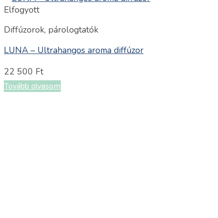
Elfogyott
Diffúzorok, párologtatók
LUNA – Ultrahangos aroma diffúzor
22 500
Ft
Tovább olvasom