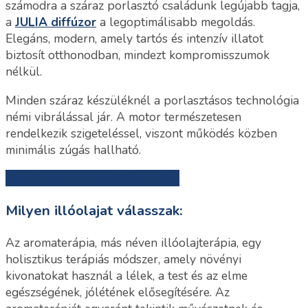
számodra a száraz porlasztó családunk legújabb tagja,
a
JULIA diffúzor
a legoptimálisabb megoldás.
Elegáns, modern, amely tartós és intenzív illatot
biztosít otthonodban, mindezt kompromisszumok
nélkül.
Minden száraz készüléknél a porlasztásos technológia
némi vibrálással jár. A motor természetesen
rendelkezik szigeteléssel, viszont működés közben
minimális zúgás hallható.
Megnézem a száraz diffúzorokat
Milyen illóolajat válasszak:
Az aromaterápia, más néven illóolajterápia, egy
holisztikus terápiás módszer, amely növényi
kivonatokat használ a lélek, a test és az elme
egészségének, jólétének elősegítésére. Az