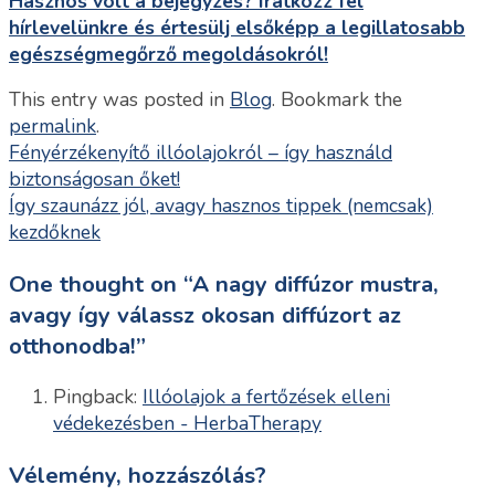
Hasznos volt a bejegyzés? Iratkozz fel
hírlevelünkre és értesülj elsőképp a legillatosabb
egészségmegőrző megoldásokról!
This entry was posted in
Blog
. Bookmark the
permalink
.
Fényérzékenyítő illóolajokról – így használd
biztonságosan őket!
Így szaunázz jól, avagy hasznos tippek (nemcsak)
kezdőknek
One thought on “
A nagy diffúzor mustra,
avagy így válassz okosan diffúzort az
otthonodba!
”
Pingback:
Illóolajok a fertőzések elleni
védekezésben - HerbaTherapy
Vélemény, hozzászólás?