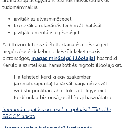
aromaterápiát egyaránt tekintik művészetnek és
tudománynak is.
javítják az alvásminőséget
fokozzák a relaxációs technikák hatását
javítják a mentális egészséget
A diffúzorok hosszú élettartama és egészséged
megőrzése érdekében a készülékeket csakis
biztonságos,
magas minőségű illóolajjal
használd.
Kerüld a szintetikus, hamisított és higított illóolajokat.
Ha teheted, kérd ki egy szakember
(aromaterapeuta) tanácsát, vagy nézz szét
webshopunkban, ahol fokozott figyelmet
fordítunk a biztonságos illóolaj használatra.
Immuntámogatásra keresel megoldást? Töltsd le
EBOOK-unkat!