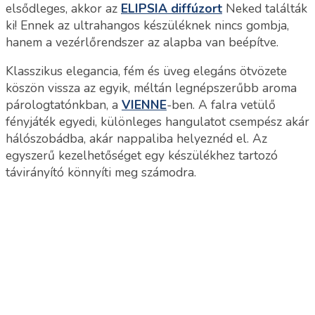
elsődleges, akkor az
ELIPSIA diffúzort
Neked találták
ki! Ennek az ultrahangos készüléknek nincs gombja,
hanem a vezérlőrendszer az alapba van beépítve.
Klasszikus elegancia, fém és üveg elegáns ötvözete
köszön vissza az egyik, méltán legnépszerűbb aroma
párologtatónkban, a
VIENNE
-ben. A falra vetülő
fényjáték egyedi, különleges hangulatot csempész akár
hálószobádba, akár nappaliba helyeznéd el. Az
egyszerű kezelhetőséget egy készülékhez tartozó
távirányító könnyíti meg számodra.