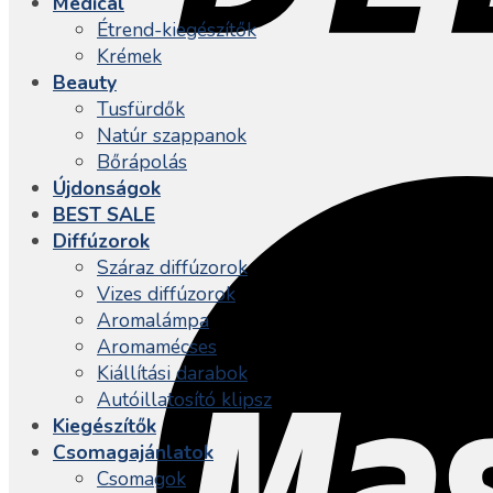
Medical
Étrend-kiegészítők
Krémek
Beauty
Tusfürdők
Natúr szappanok
Bőrápolás
Újdonságok
BEST SALE
Diffúzorok
Száraz diffúzorok
Vizes diffúzorok
Aromalámpa
Aromamécses
Kiállítási darabok
Autóillatosító klipsz
Kiegészítők
Csomagajánlatok
Csomagok