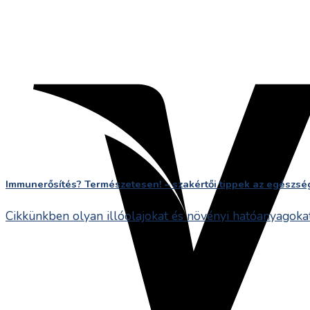
Immunerősítés? Természetesen! – szakértői tippek az egészsé
Cikkünkben olyan illóolajokat és növényi hatóanyagokat 