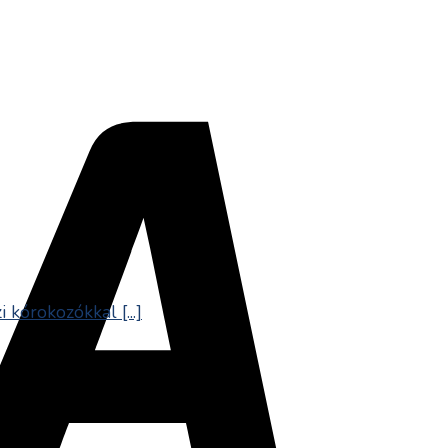
kórokozókkal [...]