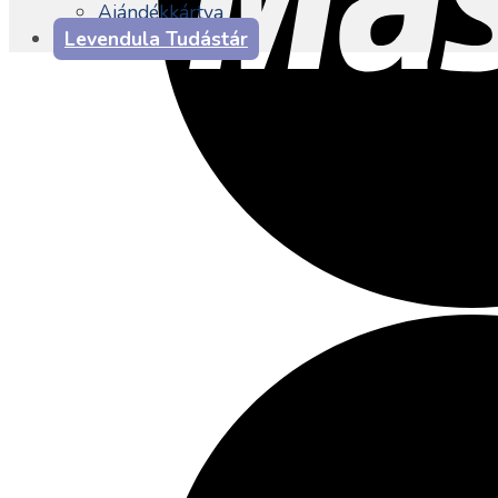
Ajándékkártya
Levendula Tudástár