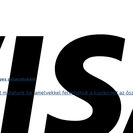
ges pillanatokért
mutatunk be, amelyekkel felvehetjük a küzdelmet az őszi 