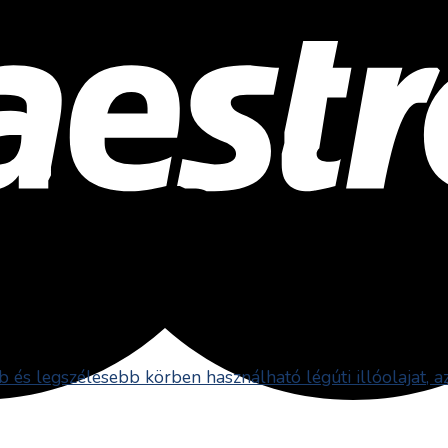
és legszélesebb körben használható légúti illóolajat, az 