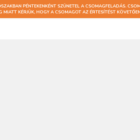
DŐSZAKBAN PÉNTEKENKÉNT SZÜNETEL A CSOMAGFELADÁS. CSO
 MIATT KÉRJÜK, HOGY A CSOMAGOT AZ ÉRTESÍTÉST KÖVETŐEN