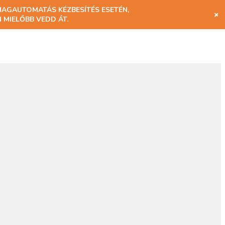
MAGAUTOMATÁS KÉZBESÍTÉS ESETÉN,
+
 MIELŐBB VEDD ÁT.