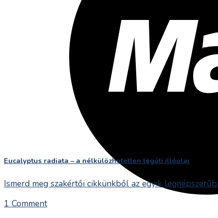
Eucalyptus radiata – a nélkülözhetetlen légúti illóolaj
Ismerd meg szakértői cikkünkből az egyik legnépszerűbb 
1 Comment