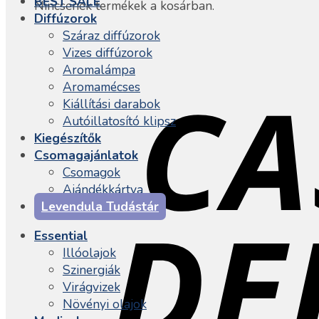
BEST SALE
Nincsenek termékek a kosárban.
Diffúzorok
Száraz diffúzorok
Vizes diffúzorok
Aromalámpa
Aromamécses
Kiállítási darabok
Autóillatosító klipsz
Kiegészítők
Csomagajánlatok
Csomagok
Ajándékkártya
Levendula Tudástár
Essential
Illóolajok
Szinergiák
Virágvizek
Növényi olajok